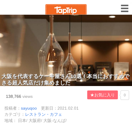
大阪を代表するケーキ屋さん10選！本当におすすめで
きる超人気店だけ集めました
★お気に入り
0
138,766
views
投稿者：
sayuqoo
更新日：2021.02.01
カテゴリ：
レストラン・カフェ
地域： 日本/ 大阪府/ 大阪-なんば/