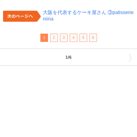
大阪を代表するケーキ屋さん ③patisserie
niina
1
2
3
4
5
6
〉
1/6