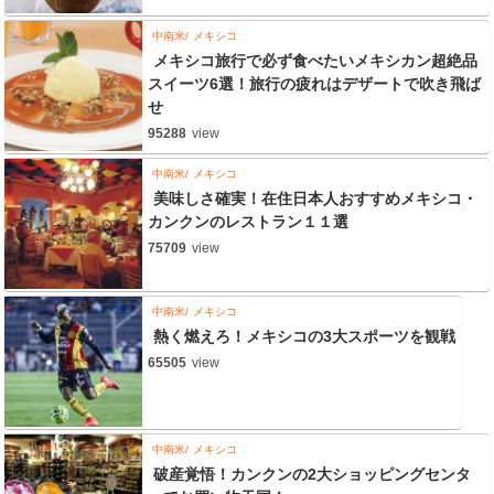
中南米
メキシコ
メキシコ旅行で必ず食べたいメキシカン超絶品
スイーツ6選！旅行の疲れはデザートで吹き飛ば
せ
95288
view
中南米
メキシコ
美味しさ確実！在住日本人おすすめメキシコ・
カンクンのレストラン１１選
75709
view
中南米
メキシコ
熱く燃えろ！メキシコの3大スポーツを観戦
65505
view
中南米
メキシコ
破産覚悟！カンクンの2大ショッピングセンタ