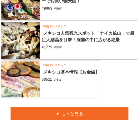
ーでお買い物天国！
49969
view
中南米
メキシコ
メキシコ人気観光スポット「ナイカ鉱山」で超
巨大結晶を目撃！洞窟の中に広がる絶景
41779
view
中南米
メキシコ
メキシコ基本情報【お金編】
38511
view
もっと見る