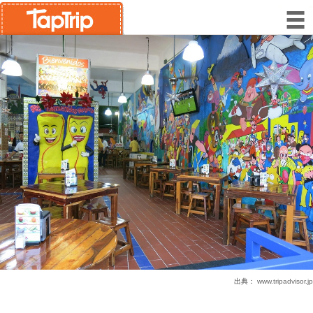
出典：
www.tripadvisor.jp