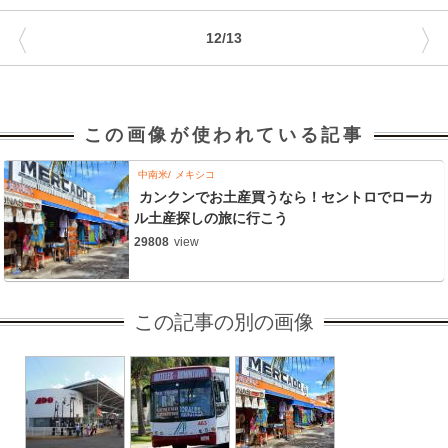
〈
〉
12/13
この画像が使われている記事
中南米
メキシコ
カンクンでお土産買うなら！セントロでローカ
ル土産探しの旅に行こう
29808
view
この記事の別の画像