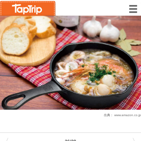
出典：
www.amazon.co.jp