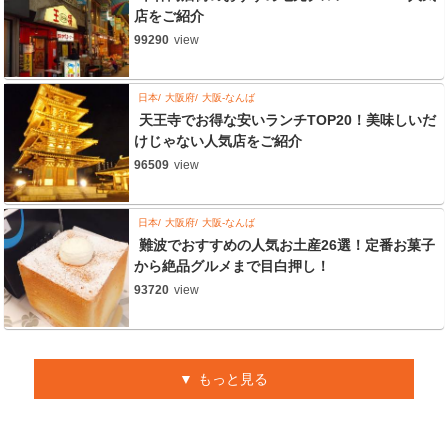
店をご紹介
99290
view
日本
大阪府
大阪-なんば
天王寺でお得な安いランチTOP20！美味しいだ
けじゃない人気店をご紹介
96509
view
日本
大阪府
大阪-なんば
難波でおすすめの人気お土産26選！定番お菓子
から絶品グルメまで目白押し！
93720
view
もっと見る