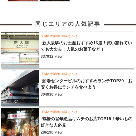
同じエリアの人気記事
日本
大阪府
大阪-なんば
新大阪駅のお土産おすすめ16選！買い忘れてい
ても大丈夫！人気のお菓子など！
337932
view
日本
大阪府
大阪-なんば
船場センタービルのおすすめランチTOP20！お
安くお得にランチを食べよう
304930
view
日本
大阪府
大阪-なんば
鶴橋の旨辛絶品キムチのお店TOP15！辛いもの
好きな人必見
286190
view