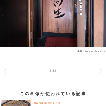
出典：
www.facebook.com
〈
〉
6/32
この画像が使われている記事
日本
大阪府
大阪-なんば