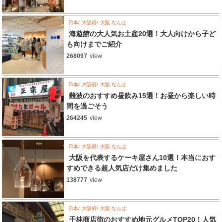
日本
大阪府
大阪-なんば
海遊館の大人気お土産20選！大人向けから子ど
も向けまでご紹介
268097
view
日本
大阪府
大阪-なんば
難波のおすすめ昼飲み15選！お昼から楽しい時
間を過ごそう
264245
view
日本
大阪府
大阪-なんば
大阪を代表するケーキ屋さん10選！本当におす
すめできる超人気店だけ集めました
138777
view
日本
大阪府
大阪-なんば
千林商店街のおすすめ地元グルメTOP20！人気