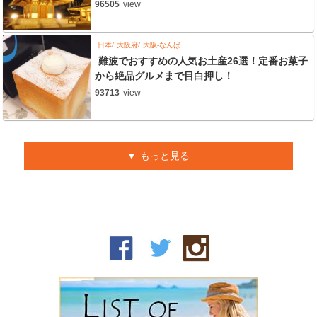
96505
view
日本
大阪府
大阪-なんば
難波でおすすめの人気お土産26選！定番お菓子
から絶品グルメまで目白押し！
93713
view
もっと見る