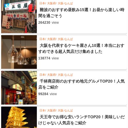
日本
大阪府
大阪-なんば
難波のおすすめ昼飲み15選！お昼から楽しい時
間を過ごそう
264230
view
日本
大阪府
大阪-なんば
大阪を代表するケーキ屋さん10選！本当におす
すめできる超人気店だけ集めました
138774
view
日本
大阪府
大阪-なんば
千林商店街のおすすめ地元グルメTOP20！人気
店をご紹介
99284
view
日本
大阪府
大阪-なんば
天王寺でお得な安いランチTOP20！美味しいだ
けじゃない人気店をご紹介