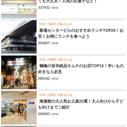
ても大丈夫！人気のお菓子など！
337932
view
日本
大阪府
大阪-なんば
船場センタービルのおすすめランチTOP20！お
安くお得にランチを食べよう
304927
view
日本
大阪府
大阪-なんば
鶴橋の旨辛絶品キムチのお店TOP15！辛いもの
好きな人必見
286182
view
日本
大阪府
大阪-なんば
海遊館の大人気お土産20選！大人向けから子ど
も向けまでご紹介
268003
view