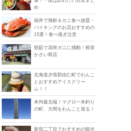
選！一度は訪れたいお店まと
め
福井で海鮮＆カニ食べ放題・
バイキングのお店おすすめの
15選！食べ過ぎ注意
朝茹で花咲ガニに感動！根室
かさい商店
北海道夕張郡由仁町でわんこ
とおすすめアイスクリー
ム！！
本州最北端！マグロ一本釣り
の町、大間をわんこと巡る！
新宿二丁目でおすすめの観光