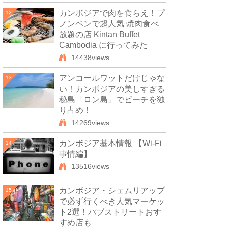
カンボジアで肉を食らえ！プ
12
ノンペンで超人気 焼肉食べ
放題の店 Kintan Buffet
Cambodia に行ってみた
14438views
アンコールワットだけじゃな
13
い！カンボジアの美しすぎる
秘島「ロン島」でビーチを独
り占め！
14269views
カンボジア基本情報 【Wi-Fi
14
事情編】
13516views
カンボジア・シェムリアップ
15
で必ず行くべき人気マーケッ
ト2選！パブストリートおす
すめ店も