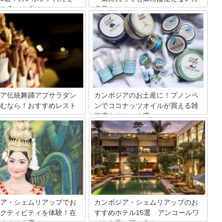
も食べよう！
必見！～
どこか懐かしい、そしてさっぱ
カンボジアを旅行する際に気になるのが
味が日本人にも人気のカンボジ
トイレ事情。日本のようにコンビニや公
ール料理。たくさんの郷土料理
衆トイレが利用できるのか、衛生面には
、特に筆者の好きだったものを
問題はないのか、どうやって使うのかと
ップしてみました。あの時の味
いったカンボジアのトイレ事情について
で再現できるレシピ付きでご紹
ご紹介。
と思います。
ア伝統舞踊アプサラダン
カンボジアのお土産に！プノンペ
むなら！おすすめレスト
ンでココナッツオイルが買える雑
貨店＆カフェ４選
らアンコール遺跡を目当てに観
カンボジア産のココナッツオイルは、品
まってくるカンボジアの一大観
質とコストパフォーマンスの良さから現
ムリアップ。遺跡だけと思われ
地の人や観光客に大変人気があります。
が、ここにはそれ以外にも素晴
しかし日本では入手が困難で、一部のマ
統芸能、アプサラダンスがあり
ニアからなかなか手の届かないココナッ
度は失われてしまったクメール
ツオイルとして注目されています。高品
踊は、毎夜カンボジアを訪れる
質で低価格と大人気というカンボジア産
を楽しませています。今回は、
ココナッツオイルをほんの少しご紹介し
ダンスを見ることができるレス
ます。
ア・シェムリアップでお
カンボジア・シェムリアップのお
5つご紹介します。
クティビティを体験！在
すすめホテル15選 アンコールワ