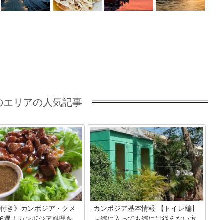
のエリアの人気記事
付き》カンボジア・クメ
カンボジア基本情報 【トイレ編】
6選！カンボジア料理を
～郷に入っても郷には従えない方