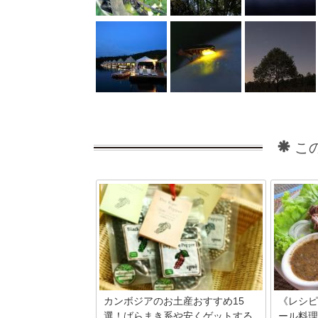
こ
カンボジアのお土産おすすめ15
《レシピ
選！ばらまき系や安くゲットする
ール料理