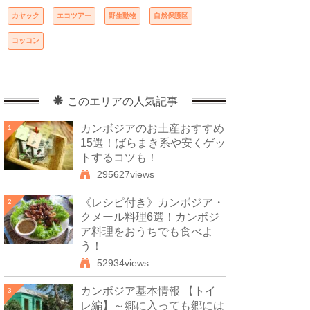
カヤック
エコツアー
野生動物
自然保護区
コッコン
このエリアの人気記事
カンボジアのお土産おすすめ
1
15選！ばらまき系や安くゲッ
トするコツも！
295627views
《レシピ付き》カンボジア・
2
クメール料理6選！カンボジ
ア料理をおうちでも食べよ
う！
52934views
カンボジア基本情報 【トイ
3
レ編】～郷に入っても郷には