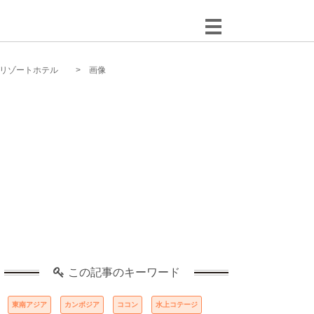
リゾートホテル
画像
この記事のキーワード
東南アジア
カンボジア
ココン
水上コテージ