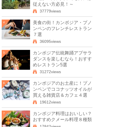
従えない方必見！～
37779views
美食の街！カンボジア・プノ
4
ンペンのフレンチレストラン
７選
36095views
カンボジア伝統舞踊アプサラ
5
ダンスを楽しむなら！おすす
めレストラン5選
31272views
カンボジアのお土産に！プノ
6
ンペンでココナッツオイルが
買える雑貨店＆カフェ４選
19612views
カンボジア料理はおいしい？
7
おすすめクメール料理８種類
17842views