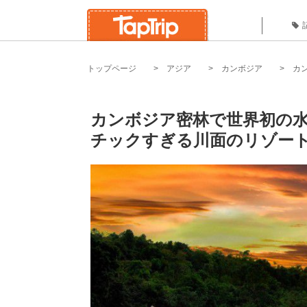
トップページ
アジア
カンボジア
カ
カンボジア密林で世界初の
チックすぎる川面のリゾート