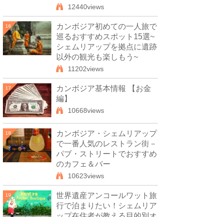
12440views
カンボジア初めての一人旅で
16
巡るおすすめスポット15選~
シェムリアップを拠点に遺跡
以外の観光も楽しもう~
11202views
カンボジア基本情報 【お金
17
編】
10668views
カンボジア・シェムリアップ
18
で一番人気のレストラン街－
パブ・ストリートでおすすめ
のカフェ＆バー
10623views
世界遺産アンコールワット旅
19
行で泊まりたい！シェムリア
ップ在住者が教える目的別オ