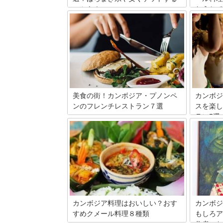
コツも！
おうちで
カンボジアのお土産は、比較的安く買う
優しくて
ことができるので、たくさん買ってもお
りした後
金の心配はいらないと思います。でも、
ア・クメ
マーケットではさらに安く買うこともで
の中から
きるのです。安心して買えるお土産店を
ピックア
ご紹介します。
をおうち
介したい
美食の街！カンボジア・プノンペ
カンボジ
ンのフレンチレストラン７選
スを楽し
ラン5選
カンボジアの首都プノンペンは、美食、
食倒れの街と言ってもいいほど、様々な
世界中か
レストランに恵まれています。郷土食で
光客が集
あるクメール料理をはじめ、各国の駐在
光地シェ
員が集まるプノンペンには、中国、韓
がちです
国、インド、イタリア、ドイツ、ロシア
らしい伝
料理など国際色が豊かです。その中で
ます。一
も、旧宗主国であるフランスの料理は格
の伝統舞
別！厳選のフレンチレストラン７店をチ
人々の目
ェックしましょう。
アプサラ
カンボジア料理はおいしい？おす
カンボジ
トランを
すめクメール料理８種類
もしろア