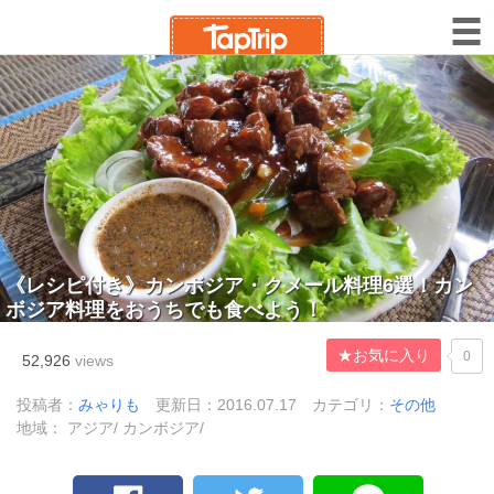
《レシピ付き》カンボジア・クメール料理6選！カン
ボジア料理をおうちでも食べよう！
★お気に入り
0
52,926
views
投稿者：
みゃりも
更新日：2016.07.17
カテゴリ：
その他
地域： アジア/ カンボジア/