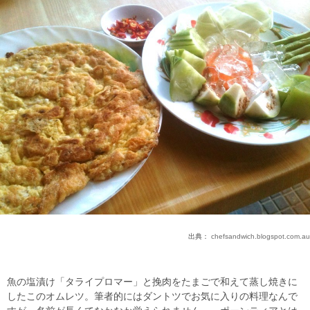
出典：
chefsandwich.blogspot.com.au
魚の塩漬け「タライプロマー」と挽肉をたまごで和えて蒸し焼きに
したこのオムレツ。筆者的にはダントツでお気に入りの料理なんで