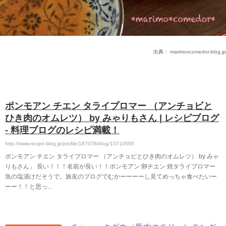
出典：
marimoxcomedor.blog.jp
ポンモアン チエン タライプロマー （アンチョビと
ひき肉のオムレツ） by みゃりもさん | レシピブログ
- 料理ブログのレシピ満載！
http://www.recipe-blog.jp/profile/187078/blog/15710595
ポンモアン チエン タライプロマー （アンチョビとひき肉のオムレツ） by みゃ
りもさん」 長い！！！名前が長い！！ポンモアン 卵チエン 焼タライプロマー
魚の塩漬けだそうで。旅友のブログでむかーーーーし見てめっちゃ食べたいー
ーー！！と思っ...