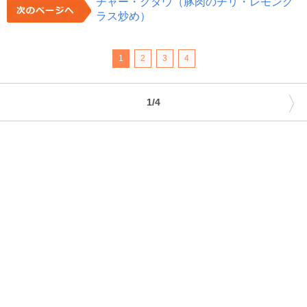
チャー・クダウ（豚肉のチリ・レモング
ラス炒め）
1
2
3
4
〉
1/4