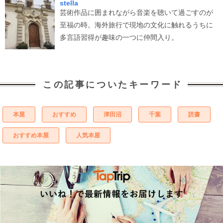
stella
芸術作品に囲まれながら音楽を聴いて過ごすのが
至福の時。海外旅行で現地の文化に触れるうちに
多言語習得が趣味の一つに仲間入り。
この記事についたキーワード
本屋
おすすめ
津田沼
千葉
読書
おすすめ本屋
人気本屋