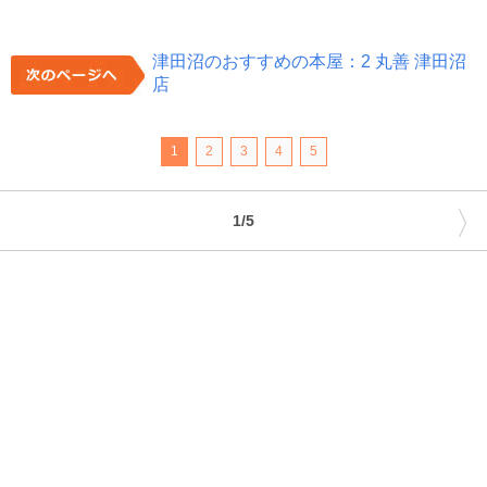
津田沼のおすすめの本屋：2 丸善 津田沼
店
1
2
3
4
5
〉
1/5