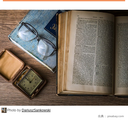
Photo by
DariuszSankowski
出典：
pixabay.com