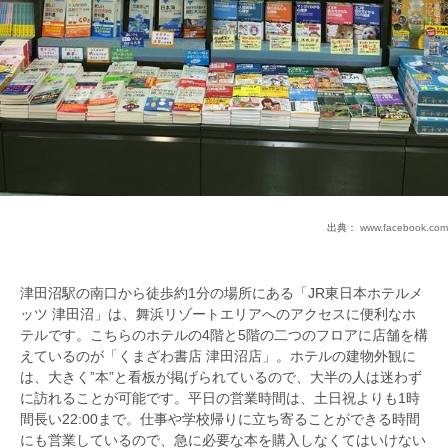
出典：
www.facebook.com
津田沼駅の南口から徒歩約1分の場所にある「JR東日本ホテルメ
ッツ 津田沼」は、舞浜リゾートエリアへのアクセスに便利なホ
テルです。こちらのホテルの4階と5階の二つのフロアに店舗を構
えているのが「くまざわ書店 津田沼店」。ホテルの建物外観に
は、大きく”本”と看板が掲げられているので、大半の人は迷わず
に訪れることが可能です。平日の営業時間は、土日祝よりも1時
間長い22:00まで。仕事や学校帰りに立ち寄ることができる時間
にも営業しているので、急に必要な本を購入しなくてはいけない