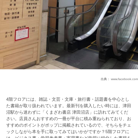
出典：
www.facebook.com
4階フロアには、雑誌・文芸・文庫・旅行書・話題書を中心とし
た書籍が取り扱われています。最新刊を購入したい時には、津田
沼駅から迷わずに「くまざわ書店 津田沼店」に訪れてみてくだ
さい。店員さんおすすめの一冊が平台に積み重ねられており、お
すすめのポイントがポップに掲載されているので、そちらをチェ
ックしながら本を手に取ってみてはいかがですか？5階フロアに
は、ビジネス書・学習参考書・実用書など学習に特化した書籍を