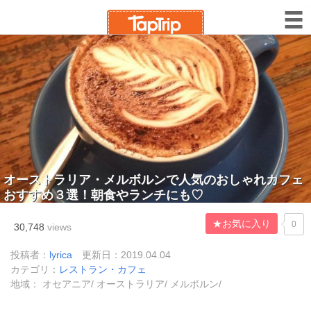
オーストラリア・メルボルンで人気のおしゃれカフェ
おすすめ３選！朝食やランチにも♡
★お気に入り
0
30,748
views
投稿者：
lyrica
更新日：2019.04.04
カテゴリ：
レストラン・カフェ
地域： オセアニア/ オーストラリア/ メルボルン/