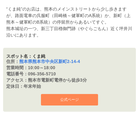
“くま純”のお店は、熊本のメインストリートから少し歩きます
が、路面電車の呉服町（田崎橋～健軍町のA系統）か、新町（上
熊本～健軍町のB系統）の停留所からあるいてすぐ。
熊本城址の一つ、新三丁目櫓御門跡（やぐらごもん）近く坪井川
沿いにあります。
スポット名：くま純
住所：
熊本県熊本市中央区新町2-14-4
営業時間：
10:00～18:00
電話番号：
096-356-5710
アクセス：
熊本市電新町電停から徒歩3分
定休日：
年末年始
公式ページ