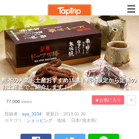
熊本の人気お土産おすすめ15選！熊本限定から定番の
お土産までご紹介します！！
★お気に入り
0
77,000
views
投稿者：
aya_3104
更新日：2019.01.30
カテゴリ：
ショッピング
地域： 日本/ 熊本県/