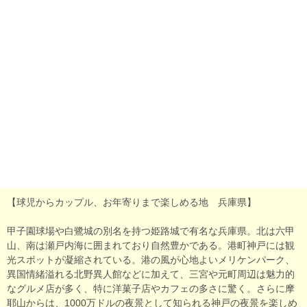
【球児からカップル、お年寄りまで楽しめる地 兵庫県】
甲子園球場や白鷺城の別名を持つ姫路城で有名な兵庫県。北は六甲
山、南は瀬戸内海に囲まれており自然豊かである。港町神戸には観
光スポットが凝縮されている。港の風が心地よいメリケンパーク、
異国情緒溢れる北野異人館などに加えて、三宮や元町周辺は魅力的
なグルメ店が多く、特に洋菓子店やカフェの多さに驚く。さらに摩
耶山からは、1000万ドルの夜景として知られる神戸の夜景を楽しめ