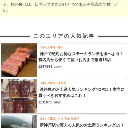
る。旅の疲れは、日本三大名泉のひとつである有馬温泉で癒した
い。
このエリアの人気記事
日本
兵庫県
神戸
神戸で絶対お得なステーキランチを食べよう！
有名店から安くて旨いお店まで厳選15店
1247684
view
日本
兵庫県
淡路島
淡路島のお土産人気ランキングTOP15！本当に
買うべきおすすめはこれ！
1131671
view
日本
兵庫県
三宮-元町-新神戸
新神戸駅で買える人気のお土産ランキング15！