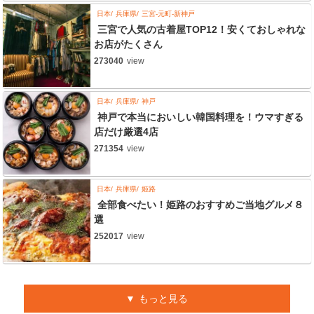
日本
兵庫県
三宮-元町-新神戸
三宮で人気の古着屋TOP12！安くておしゃれな
お店がたくさん
273040
view
日本
兵庫県
神戸
神戸で本当においしい韓国料理を！ウマすぎる
店だけ厳選4店
271354
view
日本
兵庫県
姫路
全部食べたい！姫路のおすすめご当地グルメ８
選
252017
view
もっと見る