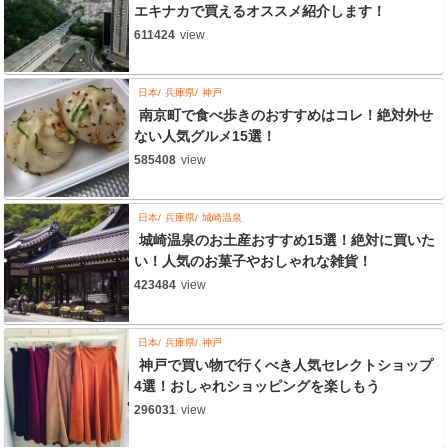
エキナカで買えるオススメ紹介します！
611424
view
日本
兵庫県
神戸
南京町で食べ歩きのおすすめはコレ！絶対外せ
ない人気グルメ15選！
585408
view
日本
兵庫県
城崎温泉
城崎温泉のお土産おすすめ15選！絶対に買いた
い！人気のお菓子やおしゃれな雑貨！
423484
view
日本
兵庫県
神戸
神戸で買い物で行くべき人気セレクトショップ
4選！おしゃれショッピングを楽しもう
296031
view