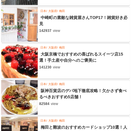
日本
大阪府
梅田
中崎町の素敵な雑貨屋さんTOP17！雑貨好き必
見
142937
view
日本
大阪府
梅田
大阪京橋でおすすめの喜ばれるスイーツ店15
選！手土産や自分へのご褒美に
141230
view
日本
大阪府
梅田
阪神百貨店のデパ地下徹底攻略！欠かさず食べ
るべきおすすめ5店舗！
82584
view
日本
大阪府
梅田
梅田と難波のおすすめカードショップ10選！人