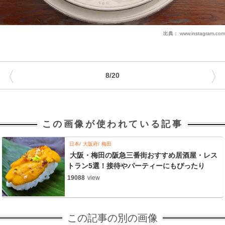
出典：
www.instagram.com
〈
〉
8/20
この画像が使われている記事
日本
大阪府
梅田
大阪・梅田の阪急三番街おすすめ居酒屋・レス
トラン5選！接待やパーティーにもぴったり
19088
view
この記事の別の画像