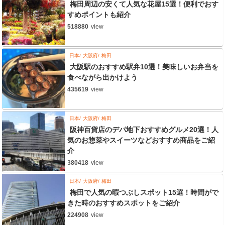
梅田周辺の安くて人気な花屋15選！便利でおす
すめポイントも紹介
518880
view
日本
大阪府
梅田
大阪駅のおすすめ駅弁10選！美味しいお弁当を
食べながら出かけよう
435619
view
日本
大阪府
梅田
阪神百貨店のデパ地下おすすめグルメ20選！人
気のお惣菜やスイーツなどおすすめ商品をご紹
介
380418
view
日本
大阪府
梅田
梅田で人気の暇つぶしスポット15選！時間がで
きた時のおすすめスポットをご紹介
224908
view