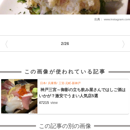
出典：
www.instagram.com
〈
〉
2/26
この画像が使われている記事
日本
兵庫県
三宮-元町-新神戸
神戸三宮～御影の立ち飲み屋さんではしご酒は
いかが？激安でうまい人気店5選
47215
view
この記事の別の画像