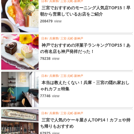
日本
兵庫県
三宮-元町-新神戸
三宮でおすすめのモーニング人気店TOP15！早
朝から営業しているお店をご紹介
208479
view
日本
兵庫県
三宮-元町-新神戸
神戸でおすすめの洋菓子ランキングTOP15！あ
の有名店も神戸発祥だった！
79238
view
日本
兵庫県
三宮-元町-新神戸
本当は教えたくない！兵庫・三宮の隠れ家おし
ゃれカフェ特集
77746
view
日本
兵庫県
三宮-元町-新神戸
三宮で人気のケーキ屋さんTOP14！カフェや持
ち帰りもおすすめ
67975
view