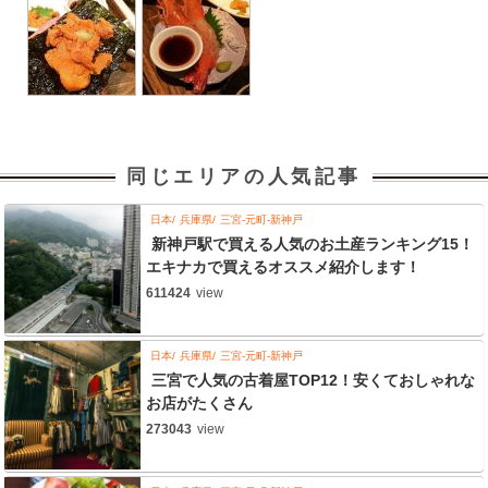
同じエリアの人気記事
日本
兵庫県
三宮-元町-新神戸
新神戸駅で買える人気のお土産ランキング15！
エキナカで買えるオススメ紹介します！
611424
view
日本
兵庫県
三宮-元町-新神戸
三宮で人気の古着屋TOP12！安くておしゃれな
お店がたくさん
273043
view