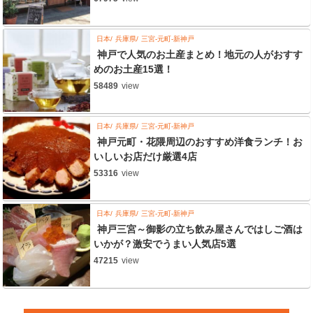
日本
兵庫県
三宮-元町-新神戸
神戸で人気のお土産まとめ！地元の人がおすす
めのお土産15選！
58489
view
日本
兵庫県
三宮-元町-新神戸
神戸元町・花隈周辺のおすすめ洋食ランチ！お
いしいお店だけ厳選4店
53316
view
日本
兵庫県
三宮-元町-新神戸
神戸三宮～御影の立ち飲み屋さんではしご酒は
いかが？激安でうまい人気店5選
47215
view