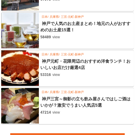
日本
兵庫県
三宮-元町-新神戸
神戸で人気のお土産まとめ！地元の人がおすす
めのお土産15選！
58489
view
日本
兵庫県
三宮-元町-新神戸
神戸元町・花隈周辺のおすすめ洋食ランチ！お
いしいお店だけ厳選4店
53316
view
日本
兵庫県
三宮-元町-新神戸
神戸三宮～御影の立ち飲み屋さんではしご酒は
いかが？激安でうまい人気店5選
47214
view