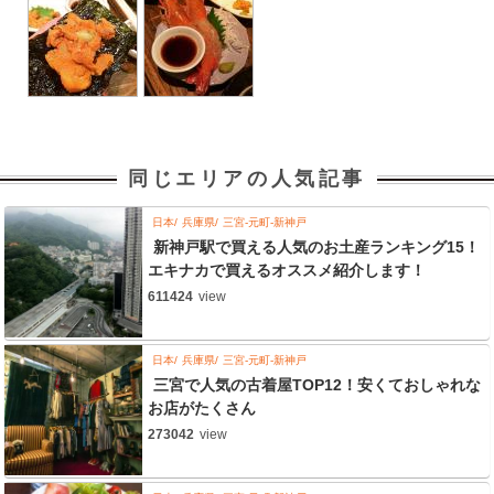
同じエリアの人気記事
日本
兵庫県
三宮-元町-新神戸
新神戸駅で買える人気のお土産ランキング15！
エキナカで買えるオススメ紹介します！
611424
view
日本
兵庫県
三宮-元町-新神戸
三宮で人気の古着屋TOP12！安くておしゃれな
お店がたくさん
273042
view