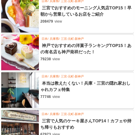
日本
兵庫県
三宮-元町-新神戸
三宮でおすすめのモーニング人気店TOP15！早
朝から営業しているお店をご紹介
208479
view
日本
兵庫県
三宮-元町-新神戸
神戸でおすすめの洋菓子ランキングTOP15！あ
の有名店も神戸発祥だった！
79238
view
日本
兵庫県
三宮-元町-新神戸
本当は教えたくない！兵庫・三宮の隠れ家おし
ゃれカフェ特集
77746
view
日本
兵庫県
三宮-元町-新神戸
三宮で人気のケーキ屋さんTOP14！カフェや持
ち帰りもおすすめ
67973
view