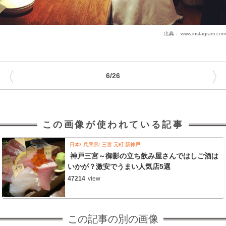
出典：
www.instagram.com
〈
〉
6/26
この画像が使われている記事
日本
兵庫県
三宮-元町-新神戸
神戸三宮～御影の立ち飲み屋さんではしご酒は
いかが？激安でうまい人気店5選
47214
view
この記事の別の画像