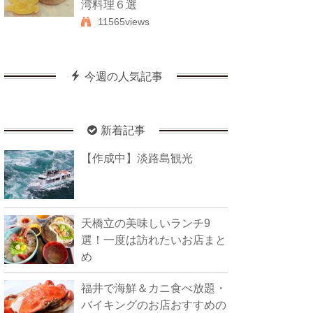
湾料理６選
11565views
今週の人気記事
新着記事
【作成中】淡路島観光
天橋立の美味しいランチ9
選！一度は訪れたいお店まと
め
福井で海鮮＆カニ食べ放題・
バイキングのお店おすすめの