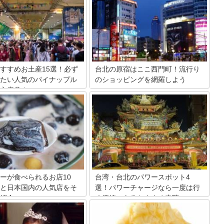
すすめお土産15選！必ず
台北の原宿はここ西門町！流行り
たい人気のパイナップル
のショッピングを網羅しよう
文房具！
なんと言っても若者で賑わっている流行
発信タウン！ MRT西門駅6番出口を出た
ほど近く女子旅にも人気の台
らそこはもう繁華街！西門町の５つのお
ア有数の大都市で、観光スポッ
さえておきたいポイントをご紹介！
さん。週末を利用して、リフレ
たい人に人気の観光地でもあり
んな台北でゲットしたい最新の
ピックアップしてみました。
ーが食べられるお店10
台湾・台北のパワースポット4
と日本国内の人気店をそ
選！パワーチャージなら一度は行
紹介
く価値のあるおすすめ寺院
年前からひそかに起こっている
各国にあるパワースポット。中でも台湾
ム、台湾の代表的なスイーツで
の首都 台北にはパワースポットが数多く