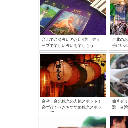
台北で台湾占いのお店4選！ディ
台北のお
ープで楽しい占いを楽しもう
手にいれ
ケーキや
高い的中率を誇るといわれる台湾占い。
日本とはひと味違うディープな占いを体
日本から
験してみませんか？台北にある観光客で
北。アジ
も利用しやすく、クチコミでも評判の高
トもたく
いお店を厳選して紹介します。
ッシュし
ます。そ
お土産を
台湾・台北観光の人気スポット！
仙草ゼリ
必ず行くべきおすすめ観光スポッ
選！台湾
ト15選
れぞれご
日本からアクセスもしやすく、気軽に行
日本で数
くことのできる人気都市である台北。親
台湾ブー