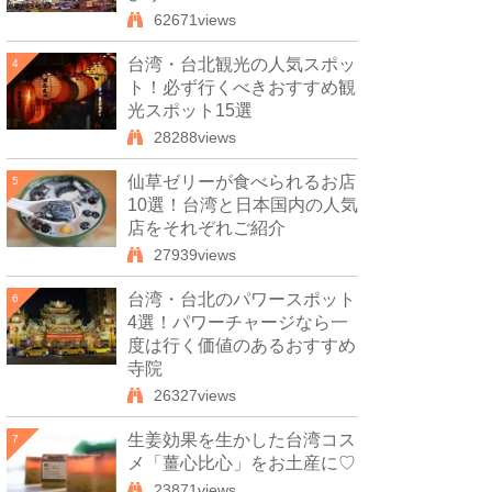
62671views
台湾・台北観光の人気スポッ
4
ト！必ず行くべきおすすめ観
光スポット15選
28288views
仙草ゼリーが食べられるお店
5
10選！台湾と日本国内の人気
店をそれぞれご紹介
27939views
台湾・台北のパワースポット
6
4選！パワーチャージなら一
度は行く価値のあるおすすめ
寺院
26327views
生姜効果を生かした台湾コス
7
メ「薑心比心」をお土産に♡
23871views