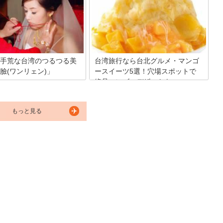
オカや、バブルティーなどのド
あります。 旅行に行った際には是非とも
記憶に新しいでしょう。さらに
立ち寄り、不思議な力に身をゆだねてみ
で注目されている人気の台湾ス
てはいかがでしょうか？
仙草ゼリーです。仙草ゼリーと
うものなのか、台湾・日本のど
たら食べられるのかをご紹介し
手荒な台湾のつるつる美
台湾旅行なら台北グルメ・マンゴ
臉(ワンリェン)」
ースイーツ5選！穴場スポットで
絶品マンゴーデザートを
てもっちもちでツルッツルの肌
！糸一本で赤ちゃんみたいな素
果汁が多くなめらかな口当たりの「マン
る魔法のような台湾伝統の凄技
ゴー」。そのまま食べるのもよし、ドラ
体験できる場所を併せてご紹介
もっと見る
イフルーツにしてもよしのマンゴーです
が、台湾では「マンゴースイーツ」が流
行っているのをご存知ですか？ 今回は台
湾・台北のマンゴースイーツについてご
紹介をしていきます。