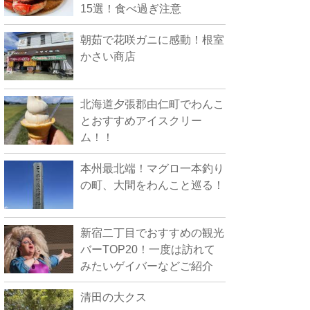
15選！食べ過ぎ注意
朝茹で花咲ガニに感動！根室
かさい商店
北海道夕張郡由仁町でわんこ
とおすすめアイスクリー
ム！！
本州最北端！マグロ一本釣り
の町、大間をわんこと巡る！
新宿二丁目でおすすめの観光
バーTOP20！一度は訪れて
みたいゲイバーなどご紹介
清田の大クス