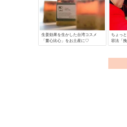
日国として知られる台湾は海外旅行初心
あるタピ
者の方にもおすすめです。台北を訪れた
リンクは
ら絶対に行っておきたい定番の観光名所
今、日本
をまとめてみました！
イーツが
はどうい
こにいっ
ます。
生姜効果を生かした台湾コスメ
ちょっと
「薑心比心」をお土産に♡
容法「挽
生姜を主成分に使った台湾発のオリジナ
一瞬にし
ルコスメブランド。今から8年前にデビ
になれる
ューしたブランドですが、日本ではまだ
肌になれ
まだそんなに知名度はないでしょう。寒
美容法と
い季節にとっておきの、食べる！飲む！
します。
ではなく、肌に付ける！生姜アイテムを
ご紹介しますよ。お得な現地で大人買い
しちゃいましょう！