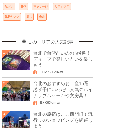
足ツボ
整体
マッサージ
リラックス
気持ちいい
癒し
台北
このエリアの人気記事
台北で台湾占いのお店4選！
1
ディープで楽しい占いを楽し
もう
102721views
台北のおすすめお土産15選！
2
必ず手にいれたい人気のパイ
ナップルケーキや文房具！
98382views
台北の原宿はここ西門町！流
3
行りのショッピングを網羅し
よう