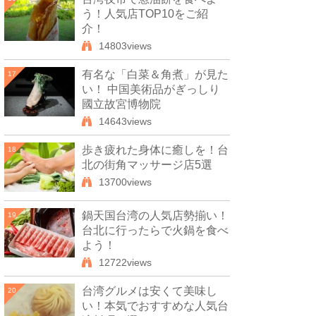
う！人気店TOP10をご紹
介！
14803views
有名な「白菜＆角煮」が見た
17
い！ 中国美術品がぎっしり
國立故宮博物院
14643views
歩き疲れた身体に癒しを！台
18
北の街角マッサージ店5選
13700views
鍋天国台湾の人気店勢揃い！
19
台北に行ったらで火鍋を食べ
よう！
12722views
台湾グルメは安くて美味し
20
い！本気でおすすめな人気台