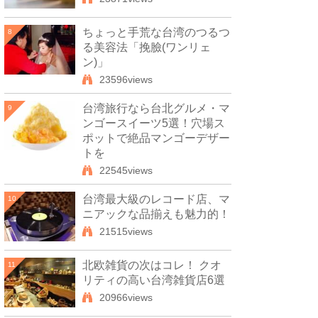
ちょっと手荒な台湾のつるつ
8
る美容法「挽臉(ワンリェ
ン)」
23596views
台湾旅行なら台北グルメ・マ
9
ンゴースイーツ5選！穴場ス
ポットで絶品マンゴーデザー
トを
22545views
台湾最大級のレコード店、マ
10
ニアックな品揃えも魅力的！
21515views
北欧雑貨の次はコレ！ クオ
11
リティの高い台湾雑貨店6選
20966views