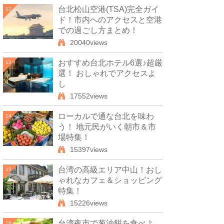
台北松山空港(TSA)完全ガイ
12
ド！市内へのアクセスと空港
での過ごし方まとめ！
20040views
おすすめ台北ホテル6選♪超厳
13
選！ おしゃれでアクセスよ
し
17552views
ローカルで通な台北を味わ
14
う！ 地元民がいく朝市＆市
場特集！
15397views
台湾の高級エリア中山！おし
15
ゃれなカフェ＆ショッピング
特集！
15226views
台湾夜市で葱油餅を食べよ
16