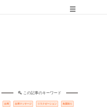
この記事のキーワード
台湾
台湾マッサージ
リラクゼーション
角質削り