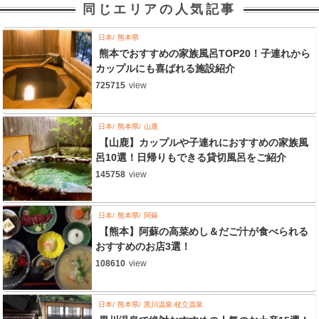
同じエリアの人気記事
日本
熊本県
熊本でおすすめの家族風呂TOP20！子連れから
カップルにも喜ばれる施設紹介
725715
view
日本
熊本県
山鹿
【山鹿】カップルや子連れにおすすめの家族風
呂10選！日帰りもできる貸切風呂をご紹介
145758
view
日本
熊本県
阿蘇
【熊本】阿蘇の高菜めし＆だご汁が食べられる
おすすめのお店3選！
108610
view
日本
熊本県
黒川温泉-杖立温泉