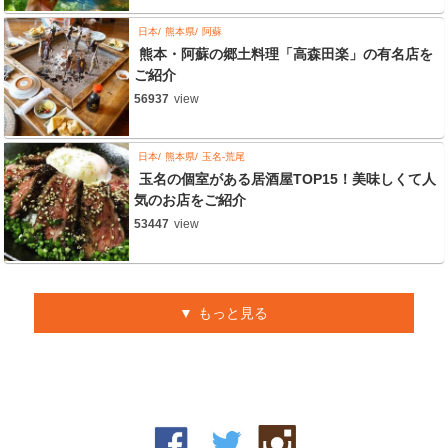
日本
熊本県
阿蘇
熊本・阿蘇の郷土料理「高森田楽」の有名店を
ご紹介
56937
view
日本
熊本県
玉名-荒尾
玉名の個室がある居酒屋TOP15！美味しくて人
気のお店をご紹介
53447
view
もっと見る