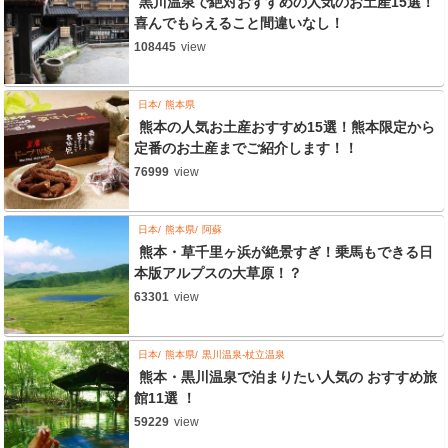
黒川温泉で絶対おすすめの人気のお土産15選！
喜んでもらえること間違いなし！
108445
view
日本
熊本県
熊本の人気お土産おすすめ15選！熊本限定から
定番のお土産までご紹介します！！
76999
view
日本
熊本県
阿蘇
熊本・草千里ヶ浜が絶景すぎ！乗馬もできる日
本版アルプスの大草原！？
63301
view
日本
熊本県
黒川温泉-杖立温泉
熊本・黒川温泉で泊まりたい人気の おすすめ旅
館11選 ！
59229
view