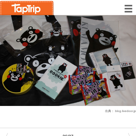
出典：
blog.livedoor.jp