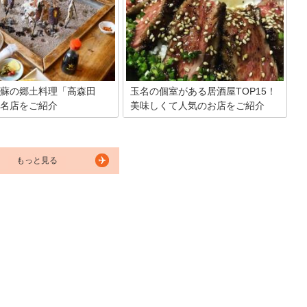
は、古くから伝わる郷土料理や
しい風景が拝めることで有名です！そん
くさんあり熊本のお土産も何を
なアルプスのような絶景が拝めるスポッ
悩みますよね。熊本を訪れたら
トがここ日本にもあるって事ご存じでし
て帰りたい人気の熊本のお土産
たか！？今回はそんな熊本県の草千里ヶ
てご紹介します！
浜をご紹介しちゃいます！
蘇の郷土料理「高森田
玉名の個室がある居酒屋TOP15！
名店をご紹介
美味しくて人気のお店をご紹介
から続くと伝えられている、熊
玉名で個室のあるおすすめの居酒屋を紹
高森地区の名物「高森田楽」。
介します。 熊本・九州ならではのさまざ
かけることもほとんどなくなっ
まな郷土料理を味わうことができるの
た伝統の囲炉裏を囲んで、名産
で、県外からお越しの方にもおすすめで
もっと見る
子芋”やコンニャク、山女魚が
す。個室のある居酒屋で、おいしいお料
をお酒を傾けながら待つ…そん
理やお酒を楽しみながら、ゆっくりとす
体験してみませんか？現代人が
てきな時間をお過ごしになってみてはい
まった「スローライフ」を思い
かがでしょうか。
くれる素敵なお店で、大切なパ
やご家族で囲炉裏を囲んで語り
ょう！今日は阿蘇名物の「高森
味わえるお店を厳選して2軒ご
いと思います。