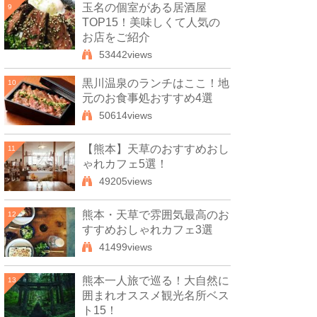
玉名の個室がある居酒屋
9
TOP15！美味しくて人気の
お店をご紹介
53442views
黒川温泉のランチはここ！地
10
元のお食事処おすすめ4選
50614views
【熊本】天草のおすすめおし
11
ゃれカフェ5選！
49205views
熊本・天草で雰囲気最高のお
12
すすめおしゃれカフェ3選
41499views
熊本一人旅で巡る！大自然に
13
囲まれオススメ観光名所ベス
ト15！