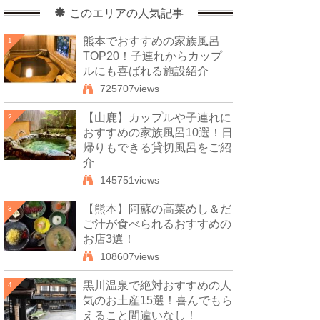
このエリアの人気記事
熊本でおすすめの家族風呂
1
TOP20！子連れからカップ
ルにも喜ばれる施設紹介
725707views
【山鹿】カップルや子連れに
2
おすすめの家族風呂10選！日
帰りもできる貸切風呂をご紹
介
145751views
【熊本】阿蘇の高菜めし＆だ
3
ご汁が食べられるおすすめの
お店3選！
108607views
黒川温泉で絶対おすすめの人
4
気のお土産15選！喜んでもら
えること間違いなし！