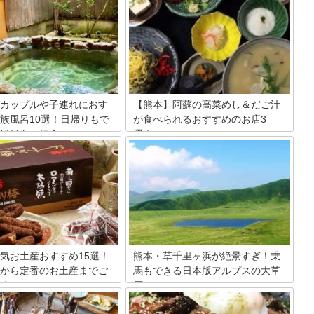
カップルや子連れにおす
【熊本】阿蘇の高菜めし＆だご汁
族風呂10選！日帰りもで
が食べられるおすすめのお店3
風呂をご紹介
選！
北部に位置する山鹿にある、カ
今回は熊本県阿蘇市で高菜めし＆だご汁
家族連れに最適な家族風呂のあ
を食べられるお店を3店ピックアップし
湯屋をご紹介します。お手頃価
てまいります！いずれも昔ながらの雰囲
風呂と内湯の両方が楽しめた
気が漂う素敵なお店です。癒されながら
ークなお風呂があったり、自然
ランチをいただけますよ♪また、だご汁
ながらリフレッシュできたり
と高菜めし以外にも、あか牛や馬刺しな
のある家族風呂を集めました。
ども揃う観光目的の方に最適なお店をメ
インにまとめてみました。
気お土産おすすめ15選！
熊本・草千里ヶ浜が絶景すぎ！乗
から定番のお土産までご
馬もできる日本版アルプスの大草
す！！
原！？
熊本城などの名所がたくさんあ
スイスにあるアルプスは年間を通して美