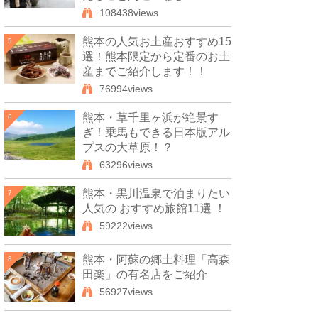
108438views
熊本の人気お土産おすすめ15
5
選！熊本限定から定番のお土
産までご紹介します！！
76994views
熊本・草千里ヶ浜が絶景す
6
ぎ！乗馬もできる日本版アル
プスの大草原！？
63296views
熊本・黒川温泉で泊まりたい
7
人気の おすすめ旅館11選 ！
59222views
熊本・阿蘇の郷土料理「高森
8
田楽」の有名店をご紹介
56927views