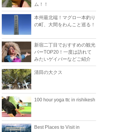
ム！！
本州最北端！マグロ一本釣り
の町、大間をわんこと巡る！
新宿二丁目でおすすめの観光
バーTOP20！一度は訪れて
みたいゲイバーなどご紹介
清田の大クス
100 hour yoga ttc in rishikesh
Best Places to Visit in