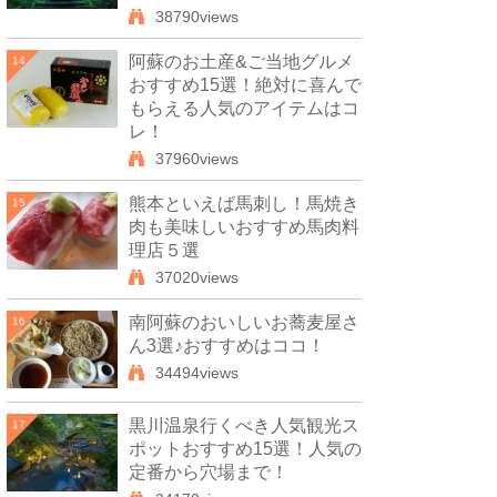
38790views
阿蘇のお土産&ご当地グルメ
14
おすすめ15選！絶対に喜んで
もらえる人気のアイテムはコ
レ！
37960views
熊本といえば馬刺し！馬焼き
15
肉も美味しいおすすめ馬肉料
理店５選
37020views
南阿蘇のおいしいお蕎麦屋さ
16
ん3選♪おすすめはココ！
34494views
黒川温泉行くべき人気観光ス
17
ポットおすすめ15選！人気の
定番から穴場まで！