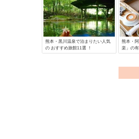
ジャポンで2つ星を獲得するなど世界的
る熊本に
にも有名な温泉スポット黒川温泉のお土
銘菓がた
産はどんなものがあるのでしょうか。熊
買おうか
本県阿蘇に位置し雰囲気のある街並みは
ぜひ買っ
そぞろ歩きに最適！そこで手に入れたい
を厳選し
黒川温泉のお土産を厳選しました。
熊本・黒川温泉で泊まりたい人気
熊本・阿
の おすすめ旅館11選 ！
楽」の有
熊本県阿蘇にある黒川温泉には日常を忘
鎌倉時代
れさせてくれる、自然に囲まれた素敵な
本県阿蘇
温泉宿が沢山あるんです。古き良き時代
今では見
の日本の姿を垣間見られる伝統の温泉
てしまっ
で、ゆったりと滞在して日頃の疲れを癒
の”つるの
しましょう！そこで今日は黒川温泉で特
焼けるの
にオススメの温泉旅館を厳選してご紹介
な素敵な
したいと思います。
忘れてし
出させて
ートナー
合いまし
田楽」を
紹介した