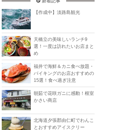
新着記事
【作成中】淡路島観光
天橋立の美味しいランチ9
選！一度は訪れたいお店まと
め
福井で海鮮＆カニ食べ放題・
バイキングのお店おすすめの
15選！食べ過ぎ注意
朝茹で花咲ガニに感動！根室
かさい商店
北海道夕張郡由仁町でわんこ
とおすすめアイスクリー