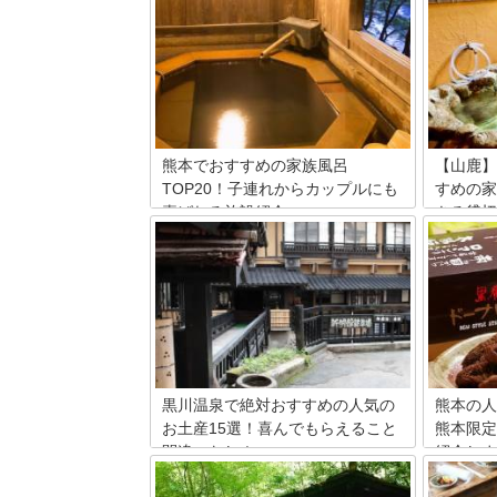
熊本でおすすめの家族風呂
【山鹿】
TOP20！子連れからカップルにも
すめの家
喜ばれる施設紹介
きる貸切
熊本の家族風呂（貸切風呂）を紹介しま
熊本県の
す。熊本には伝統的な大浴場とは違っ
ップルや
た、貸切専用の家族風呂の施設がいくつ
る施設や
もあり、プライバシーが保証された中で
格で露天
ゆったりと湯に浸かることが出来ます。
り、ユニ
そんな熊本の家族風呂を20か所厳選。わ
を満喫し
かりやすいランキング形式で紹介しま
と、特徴
す。
黒川温泉で絶対おすすめの人気の
熊本の人
お土産15選！喜んでもらえること
熊本限定
間違いなし！
紹介しま
2009年版ミシュラン・グリーンガイド・
阿蘇山や