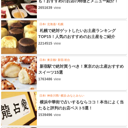
も！おすすめのお店の特徴とメニュー紹介！
2651639
view
日本
北海道
札幌
札幌で絶対ゲットしたいお土産ランキング
TOP15！人気のおすすめのお土産をご紹介
2214515
view
日本
東京都
新宿-初台
新宿駅で絶対買うべき！東京のお土産おすすめ
スイーツ15選
1763486
view
日本
神奈川県
横浜-みなとみらい
横浜中華街で占いするならココ！本当によく当
たると評判のお店ベスト5選！
1539496
view