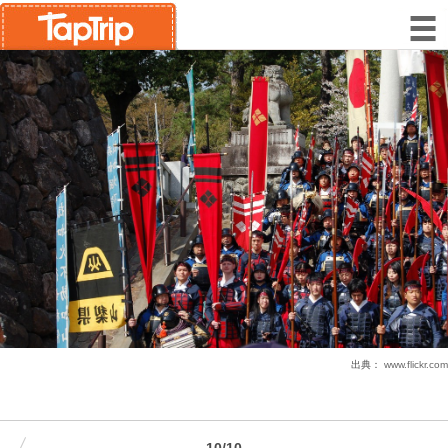
出典：
www.flickr.com
10/10