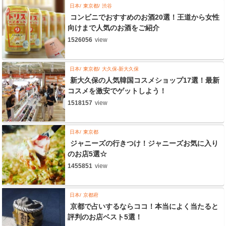
日本
東京都
渋谷
コンビニでおすすめのお酒20選！王道から女性
向けまで人気のお酒をご紹介
1526056
view
日本
東京都
大久保-新大久保
新大久保の人気韓国コスメショップ17選！最新
コスメを激安でゲットしよう！
1518157
view
日本
東京都
ジャニーズの行きつけ！ジャニーズお気に入り
のお店5選☆
1455851
view
日本
京都府
京都で占いするならココ！本当によく当たると
評判のお店ベスト5選！