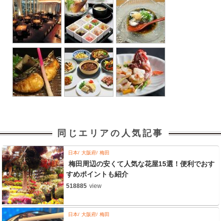
同じエリアの人気記事
日本
大阪府
梅田
梅田周辺の安くて人気な花屋15選！便利でおす
すめポイントも紹介
518885
view
日本
大阪府
梅田