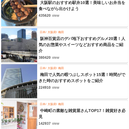
大阪駅のおすすめ駅弁10選！美味しいお弁当を
食べながら出かけよう
435620
view
日本
大阪府
梅田
阪神百貨店のデパ地下おすすめグルメ20選！人
気のお惣菜やスイーツなどおすすめ商品をご紹
介
380420
view
日本
大阪府
梅田
梅田で人気の暇つぶしスポット15選！時間がで
きた時のおすすめスポットをご紹介
224910
view
日本
大阪府
梅田
中崎町の素敵な雑貨屋さんTOP17！雑貨好き必
見
142937
view