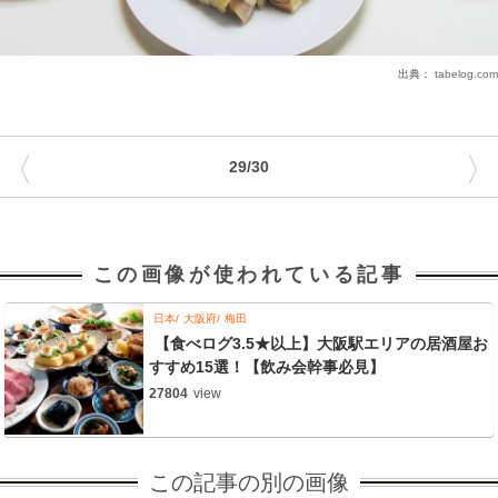
出典：
tabelog.com
〈
〉
29/30
この画像が使われている記事
日本
大阪府
梅田
【食べログ3.5★以上】大阪駅エリアの居酒屋お
すすめ15選！【飲み会幹事必見】
27804
view
この記事の別の画像