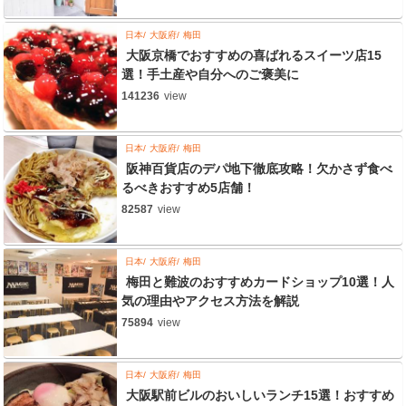
日本
大阪府
梅田
大阪京橋でおすすめの喜ばれるスイーツ店15
選！手土産や自分へのご褒美に
141236
view
日本
大阪府
梅田
阪神百貨店のデパ地下徹底攻略！欠かさず食べ
るべきおすすめ5店舗！
82587
view
日本
大阪府
梅田
梅田と難波のおすすめカードショップ10選！人
気の理由やアクセス方法を解説
75894
view
日本
大阪府
梅田
大阪駅前ビルのおいしいランチ15選！おすすめ