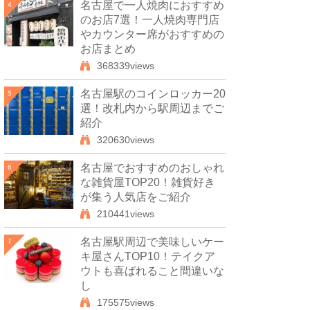
名古屋で一人焼肉におすすめ
4
のお店7選！一人焼肉専門店
やカウンター席がおすすめの
お店まとめ
368339views
名古屋駅のコインロッカー20
5
選！改札内から駅周辺までご
紹介
320630views
名古屋でおすすめのおしゃれ
6
な雑貨屋TOP20！雑貨好き
が集う人気店をご紹介
210441views
名古屋駅周辺で美味しいケー
7
キ屋さんTOP10！テイクア
ウトも喜ばれること間違いな
し
175575views