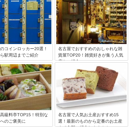
いえば、小倉トースト、味噌カ
恋愛運に仕事運に金運に・・悩みが尽き
先、味噌煮込みうどんなど美味
ない時は占いでアドバイスが欲しい！気
であふれています。その名古屋
分転換の旅行の一環で旅先の占いの館に
家でも食べたいとは思いません
立ち寄る人は意外と多いものです。そこ
は、名古屋メシを持ち帰れるお
で、人気観光地の名古屋で地元の人も当
番商品、最新お土産など名古屋
たると認める人気の占いの館を5つピッ
るものから厳選してご紹介しま
クアップしてみました。
のコインロッカー20選！
名古屋でおすすめのおしゃれな雑
ら駅周辺までご紹介
貨屋TOP20！雑貨好きが集う人気
店をご紹介
の穴場コインロッカーをご存じ
安い穴場も課金時間がほかより
観光地としても人気の名古屋にはコアな
もご紹介します。上手に空いた
雑貨好きさんも認める人気の雑貨屋がた
つからないときには「名古屋駅
くさん！おしゃれなテイストがお好みで
ッカー空き状況案内情報」タッ
すか？それともかわいいのが好き？キッ
を使ってみるのも一つの手段で
チン用品が豊富なお店や、珍しい食器が
物一時預かりサービスも活用し
買えるショップ、アンティーク品が並ぶ
駅のコインロッカー探しから解
美術館のような雑貨店など、おすすめを
しょう！
20件ご紹介します。名古屋で雑貨屋めぐ
りを楽しんで！
高級料亭TOP15！特別な
名古屋で人気お土産おすすめ15
へのご褒美に
選！最新のものから定番のお土産
まで全部ご紹介します！！
は魅力あふれるご当地グルメが
ありますが、実は高級料亭も街
名古屋に行ったら絶対に買いたいオスス