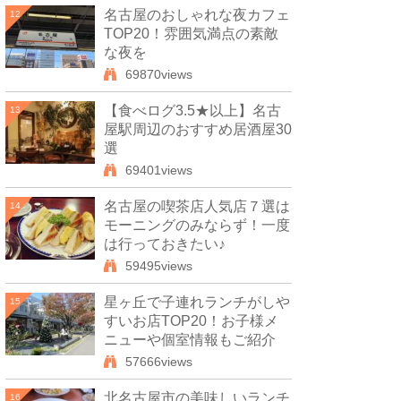
名古屋のおしゃれな夜カフェ
12
TOP20！雰囲気満点の素敵
な夜を
69870views
【食べログ3.5★以上】名古
13
屋駅周辺のおすすめ居酒屋30
選
69401views
名古屋の喫茶店人気店７選は
14
モーニングのみならず！一度
は行っておきたい♪
59495views
星ヶ丘で子連れランチがしや
15
すいお店TOP20！お子様メ
ニューや個室情報もご紹介
57666views
北名古屋市の美味しいランチ
16