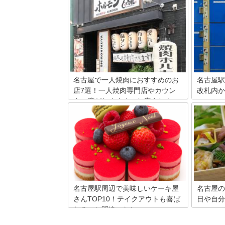
カフェに行かない選択肢はありません！
名古屋と
メイドカフェに始まり女性向けのお店や
ツ、手羽
イベント満載のスポット、人気漫画をテ
しいもの
ーマにした話題のコンカフェが大集合。
メシをお
有名なOSU301ビルのコンセプトカフェ
か？今回
詳細やおすすめポイントもご紹介しま
土産や定
す。名古屋のコンセプトカフェでプチ旅
駅で買え
行気分！
す。
名古屋で一人焼肉におすすめのお
名古屋駅
店7選！一人焼肉専門店やカウン
改札内か
ター席がおすすめのお店まとめ
名古屋駅
ですか？
東京から2時間ほどと近い「名古屋」に
遅い穴場
は、一人焼肉専門店をはじめお一人様歓
場所が見
迎のカウンター席を設置しているお店が
コインロ
いくつもあります。これからはじめて一
チパネル
人焼肉にチャレンジしてみたい人達のた
す。手荷
めに、名古屋でおすすめの人気店を7店
て名古屋
ご紹介します。
放されま
名古屋駅周辺で美味しいケーキ屋
名古屋の
さんTOP10！テイクアウトも喜ば
日や自分
れること間違いなし
名古屋に
たくさん
名古屋市の周辺でオススメのテイクアウ