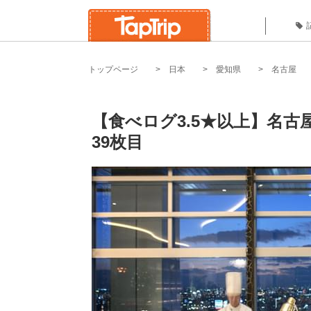
トップページ
日本
愛知県
名古屋
【食べログ3.5★以上】名古
39枚目