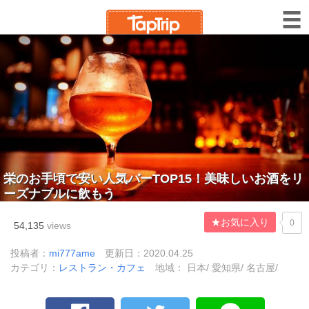
栄のお手頃で安い人気バーTOP15！美味しいお酒をリ
ーズナブルに飲もう
★お気に入り
0
54,135
views
投稿者：
mi777ame
更新日：2020.04.25
カテゴリ：
レストラン・カフェ
地域： 日本/ 愛知県/ 名古屋/