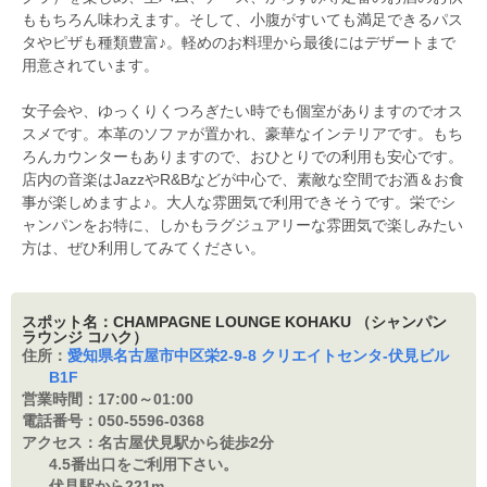
ももちろん味わえます。そして、小腹がすいても満足できるパス
タやピザも種類豊富♪。軽めのお料理から最後にはデザートまで
用意されています。
女子会や、ゆっくりくつろぎたい時でも個室がありますのでオス
スメです。本革のソファが置かれ、豪華なインテリアです。もち
ろんカウンターもありますので、おひとりでの利用も安心です。
店内の音楽はJazzやR&Bなどが中心で、素敵な空間でお酒＆お食
事が楽しめますよ♪。大人な雰囲気で利用できそうです。栄でシ
ャンパンをお特に、しかもラグジュアリーな雰囲気で楽しみたい
方は、ぜひ利用してみてください。
スポット名：CHAMPAGNE LOUNGE KOHAKU （シャンパン
ラウンジ コハク）
住所：
愛知県名古屋市中区栄2-9-8 クリエイトセンタ-伏見ビル
B1F
営業時間：
17:00～01:00
電話番号：
050-5596-0368
アクセス：
名古屋伏見駅から徒歩2分
4.5番出口をご利用下さい。
伏見駅から221m