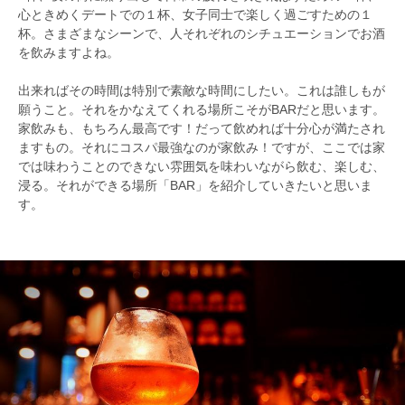
心ときめくデートでの１杯、女子同士で楽しく過ごすための１
杯。さまざまなシーンで、人それぞれのシチュエーションでお酒
を飲みますよね。
出来ればその時間は特別で素敵な時間にしたい。これは誰しもが
願うこと。それをかなえてくれる場所こそがBARだと思います。
家飲みも、もちろん最高です！だって飲めれば十分心が満たされ
ますもの。それにコスパ最強なのが家飲み！ですが、ここでは家
では味わうことのできない雰囲気を味わいながら飲む、楽しむ、
浸る。それができる場所「BAR」を紹介していきたいと思いま
す。