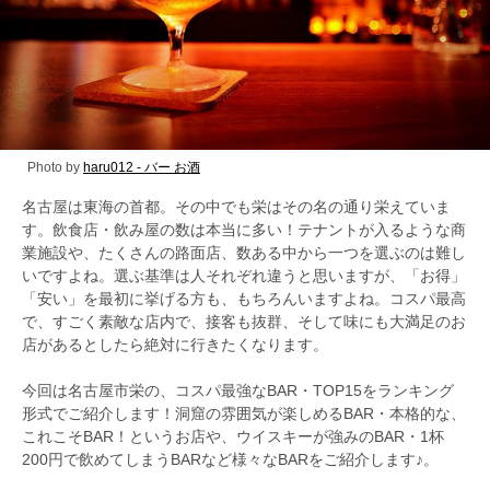
Photo by
haru012 - バー お酒
名古屋は東海の首都。その中でも栄はその名の通り栄えていま
す。飲食店・飲み屋の数は本当に多い！テナントが入るような商
業施設や、たくさんの路面店、数ある中から一つを選ぶのは難し
いですよね。選ぶ基準は人それぞれ違うと思いますが、「お得」
「安い」を最初に挙げる方も、もちろんいますよね。コスパ最高
で、すごく素敵な店内で、接客も抜群、そして味にも大満足のお
店があるとしたら絶対に行きたくなります。
今回は名古屋市栄の、コスパ最強なBAR・TOP15をランキング
形式でご紹介します！洞窟の雰囲気が楽しめるBAR・本格的な、
これこそBAR！というお店や、ウイスキーが強みのBAR・1杯
200円で飲めてしまうBARなど様々なBARをご紹介します♪。