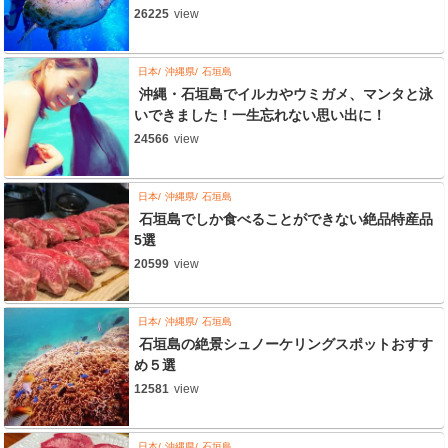
26225
view
日本
沖縄県
石垣島
沖縄・石垣島でイルカやウミガメ、マンタと泳
いできました！一生忘れない思い出に！
24566
view
日本
沖縄県
石垣島
石垣島でしか食べることができない絶品特産品
5選
20599
view
日本
沖縄県
石垣島
石垣島の絶景シュノーケリングスポットおすす
め５選
12581
view
日本
沖縄県
石垣島