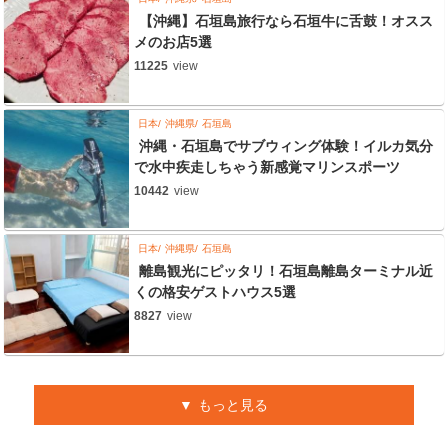
【沖縄】石垣島旅行なら石垣牛に舌鼓！オスス
メのお店5選
11225
view
日本
沖縄県
石垣島
沖縄・石垣島でサブウィング体験！イルカ気分
で水中疾走しちゃう新感覚マリンスポーツ
10442
view
日本
沖縄県
石垣島
離島観光にピッタリ！石垣島離島ターミナル近
くの格安ゲストハウス5選
8827
view
もっと見る