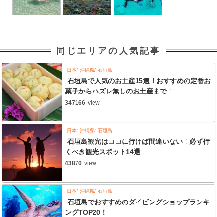
同じエリアの人気記事
日本
沖縄県
石垣島
石垣島で人気のお土産15選！おすすめの定番お
菓子からハズレ無しのお土産まで！
347166
view
日本
沖縄県
石垣島
石垣島観光はココに行けば間違いない！必ず行
くべき観光スポット14選
43870
view
日本
沖縄県
石垣島
石垣島でおすすめのダイビングショップランキ
ングTOP20！