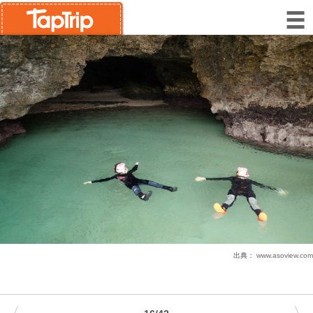
出典：
www.asoview.com