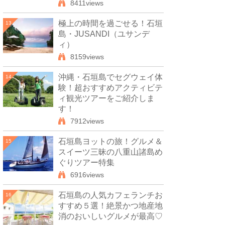
8411views
極上の時間を過ごせる！石垣
13
島・JUSANDI（ユサンデ
ィ）
8159views
沖縄・石垣島でセグウェイ体
14
験！超おすすめアクティビテ
ィ観光ツアーをご紹介しま
す！
7912views
石垣島ヨットの旅！グルメ＆
15
スイーツ三昧の八重山諸島め
ぐりツアー特集
6916views
石垣島の人気カフェランチお
16
すすめ５選！絶景かつ地産地
消のおいしいグルメが最高♡