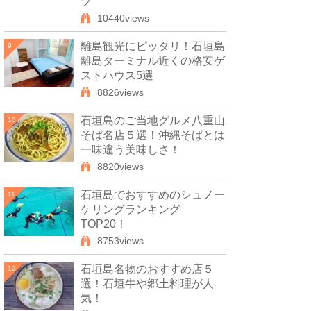
ツ
10440views
離島観光にピッタリ！石垣島
9
離島ターミナル近くの格安ゲ
ストハウス5選
8826views
石垣島のご当地グルメ八重山
10
そば名店５選！沖縄そばとは
一味違う美味しさ！
8820views
石垣島でおすすめのシュノー
11
ケリングランキング
TOP20！
8753views
石垣島名物のおすすめ店５
12
選！石垣牛や郷土料理が人
気！