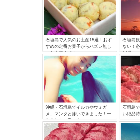
石垣島で人気のお土産15選！おす
石垣島観
すめの定番お菓子からハズレ無し
ない！必
のお土産まで！
14選
石垣島は、サンゴ礁の美しさもさること
日本の最
ながら、貴重で豊かな自然に恵まれた動
地、石垣
植物の宝庫でもあります。日本のパラダ
ずイメー
イスとも言われる石垣島へ行って、南国
他にもた
気分を満喫した後に気になるのはお土産
す。今回
のことですよね。この記事では石垣島の
をお届け
お土産の中でもハズレ無しの定番から人
気商品まで厳選15選のお土産を紹介しま
す。
沖縄・石垣島でイルカやウミガ
石垣島で
メ、マンタと泳いできました！一
い絶品特
生忘れない思い出に！
日本屈指
く訪れた
日本を代表する南国リゾート沖縄。 中で
お土産を
も那覇とは比べものにならない美しい自
ね。そこ
然を培っている石垣島。 そんな石垣島で