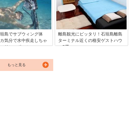
ないとっても美味しい石垣島の
しめるスポットがあります。今回は石垣
5つご紹介します。
島のオススメシュノーケリングスポット
を5つ、ご紹介します。
垣島でサブウィング体
離島観光にピッタリ！石垣島離島
カ気分で水中疾走しちゃ
ターミナル近くの格安ゲストハウ
マリンスポーツ
ス5選
カの様に疾走してみたいと思っ
竹富島、波照間島など、白砂のビーチや
りませんか？そう思った方！沖
伝統的な沖縄の町並みを残す魅力的な八
もっと見る
だ海で体験できる新感覚のマリ
重山の離島。その拠点となるのが石垣島
ツ「サブウィング」にレッツト
の離島ターミナルです。そのため離島巡
年ごろから大きな話題となって
りをするならば、ターミナル近くの宿に
す。今回はそのサブウィングを
泊まるのが便利。今回は石垣島の離島タ
験できる会社「ビックビーチ石
ーミナル近くの格安ゲストハウスを5
ご紹介したいと思います。
つ、ご紹介します。