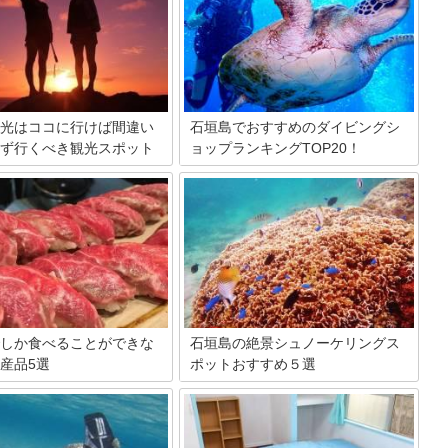
光はココに行けば間違い
石垣島でおすすめのダイビングシ
ず行くべき観光スポット
ョップランキングTOP20！
石垣島のダイビングを特集します。リゾ
ート県、沖縄の中でも遥か南側にある八
南西端にある人気のリゾート
重山諸島の石垣島とその周辺は、透明度
島。青い海や白い砂浜など、ま
が高い海域としても有名。かつ大きなサ
ジするのは美しいビーチですが
ンゴ礁やウミガメ、マンタと言った大型
くさんの美しい景色がありま
の生き物がやってきます。そんな石垣ダ
は石垣島でおススメのスポット
イビングを、初心者・経験者問わず楽し
します。
めるおすすめプランを紹介します。
しか食べることができな
石垣島の絶景シュノーケリングス
産品5選
ポットおすすめ５選
のリゾート地・石垣島。せっか
石垣島でサンゴ礁を見るというと、ダイ
なら、美味しいものを食べたり
ビングを思い浮かべる人が多いでしょ
買って帰ったりしたいですよ
う。ですが、実はシュノーケリングでも
で今回は、石垣島しか食べるこ
美しいサンゴ礁とカラフルな熱帯魚を楽