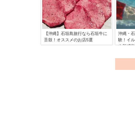
とができ
は普段は中々出会えない動物たちとも触
特産品を
れ合えるチャンスがあります。 今回は私
がおすすめする石垣島で一緒に泳ぎたい
動物をご紹介します。
【沖縄】石垣島旅行なら石垣牛に
沖縄・石
舌鼓！オススメのお店5選
験！イル
う新感覚
一度は食べてみたい高級和牛「石垣
牛」。 石垣牛と認められるには、厳しい
海でイル
定義があるのはご存知でしょうか？今回
た事はあ
は、石垣牛の秘密と石垣島で石垣牛を食
縄の澄ん
べられる、おすすめ店を紹介します！次
ンスポー
のお休みは石垣島に行って、本場で石垣
ライ！去
牛を堪能しちゃいましょう！
いるので
気軽に体
垣島」を