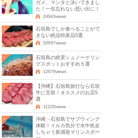
ガメ、マンタと泳いできまし
た！一生忘れない思い出に！
24563views
石垣島でしか食べることがで
5
きない絶品特産品5選
20597views
石垣島の絶景シュノーケリン
6
グスポットおすすめ５選
12579views
【沖縄】石垣島旅行なら石垣
7
牛に舌鼓！オススメのお店5
選
11220views
沖縄・石垣島でサブウィング
8
体験！イルカ気分で水中疾走
しちゃう新感覚マリンスポー