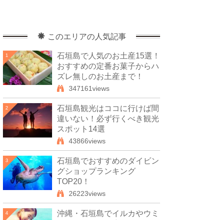
このエリアの人気記事
石垣島で人気のお土産15選！
1
おすすめの定番お菓子からハ
ズレ無しのお土産まで！
347161views
石垣島観光はココに行けば間
2
違いない！必ず行くべき観光
スポット14選
43866views
石垣島でおすすめのダイビン
3
グショップランキング
TOP20！
26223views
沖縄・石垣島でイルカやウミ
4