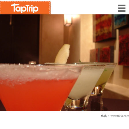
出典：
www.flickr.com