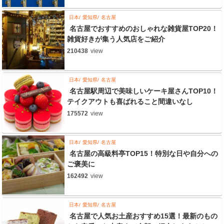
日本
愛知県
名古屋
名古屋でおすすめのおしゃれな雑貨屋TOP20！
雑貨好きが集う人気店をご紹介
210438
view
日本
愛知県
名古屋
名古屋駅周辺で美味しいケーキ屋さんTOP10！
テイクアウトも喜ばれること間違いなし
175572
view
日本
愛知県
名古屋
名古屋の高級料亭TOP15！特別な日や自分への
ご褒美に
162492
view
日本
愛知県
名古屋
名古屋で人気お土産おすすめ15選！最新のもの