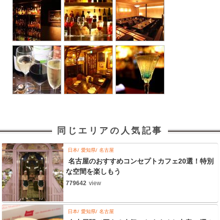
同じエリアの人気記事
日本
愛知県
名古屋
名古屋のおすすめコンセプトカフェ20選！特別
な空間を楽しもう
779642
view
日本
愛知県
名古屋