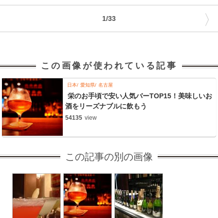
〉
1/33
この画像が使われている記事
日本
愛知県
名古屋
栄のお手頃で安い人気バーTOP15！美味しいお
酒をリーズナブルに飲もう
54135
view
この記事の別の画像