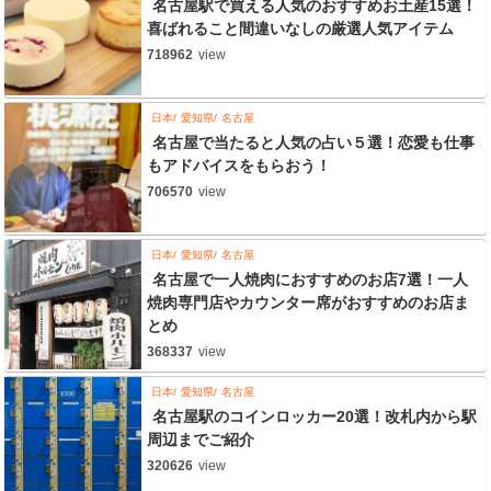
名古屋駅で買える人気のおすすめお土産15選！
喜ばれること間違いなしの厳選人気アイテム
718962
view
日本
愛知県
名古屋
名古屋で当たると人気の占い５選！恋愛も仕事
もアドバイスをもらおう！
706570
view
日本
愛知県
名古屋
名古屋で一人焼肉におすすめのお店7選！一人
焼肉専門店やカウンター席がおすすめのお店ま
とめ
368337
view
日本
愛知県
名古屋
名古屋駅のコインロッカー20選！改札内から駅
周辺までご紹介
320626
view