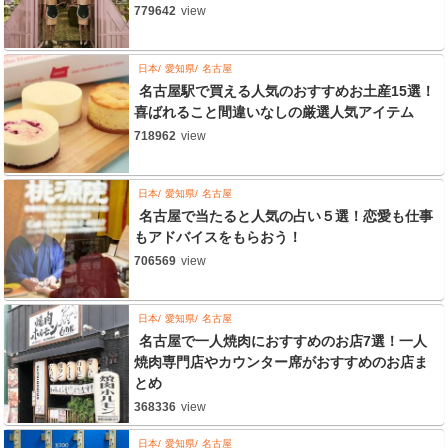
779642
view
日本
愛知県
名古屋
名古屋駅で買える人気のおすすめお土産15選！
喜ばれること間違いなしの厳選人気アイテム
718962
view
日本
愛知県
名古屋
名古屋で当たると人気の占い５選！恋愛も仕事
もアドバイスをもらおう！
706569
view
日本
愛知県
名古屋
名古屋で一人焼肉におすすめのお店7選！一人
焼肉専門店やカウンター席がおすすめのお店ま
とめ
368336
view
日本
愛知県
名古屋