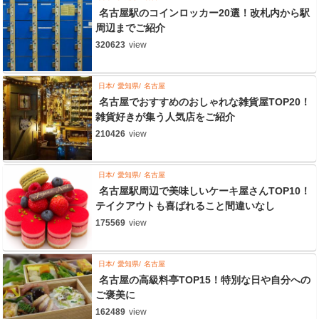
名古屋駅のコインロッカー20選！改札内から駅
周辺までご紹介
320623
view
日本
愛知県
名古屋
名古屋でおすすめのおしゃれな雑貨屋TOP20！
雑貨好きが集う人気店をご紹介
210426
view
日本
愛知県
名古屋
名古屋駅周辺で美味しいケーキ屋さんTOP10！
テイクアウトも喜ばれること間違いなし
175569
view
日本
愛知県
名古屋
名古屋の高級料亭TOP15！特別な日や自分への
ご褒美に
162489
view