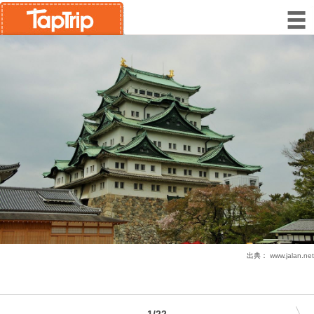
出典：
www.jalan.net