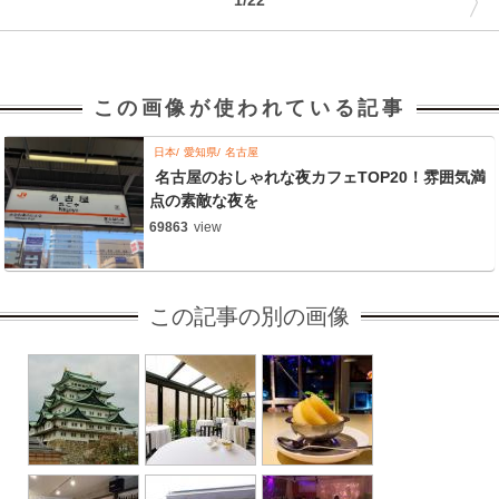
〉
1/22
この画像が使われている記事
日本
愛知県
名古屋
名古屋のおしゃれな夜カフェTOP20！雰囲気満
点の素敵な夜を
69863
view
この記事の別の画像