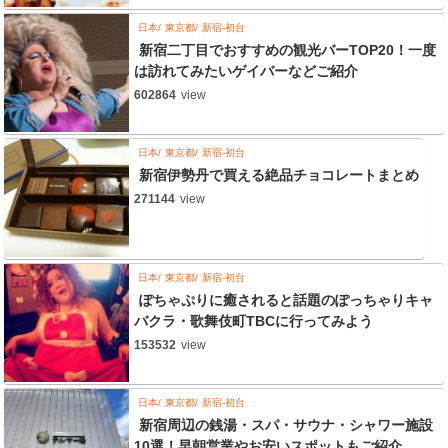
日本
東京都
新宿-初台
新宿二丁目でおすすめの観光バーTOP20！一度
は訪れてみたいゲイバーなどご紹介
602864
view
日本
東京都
新宿-初台
新宿伊勢丹で買える絶品チョコレートまとめ
271144
view
日本
東京都
新宿-初台
ぽちゃぷりに癒されると話題のぽっちゃりキャ
バクラ・歌舞伎町TBCに行ってみよう
153532
view
日本
東京都
新宿-初台
新宿周辺の銭湯・スパ・サウナ・シャワー施設
10選！早朝営業やお安いスポットもご紹介