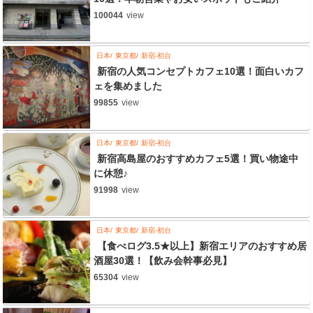
100044
view
日本
東京都
新宿-初台
新宿の人気コンセプトカフェ10選！面白いカフ
ェを集めました
99855
view
日本
東京都
新宿-初台
新宿高島屋のおすすめカフェ5選！買い物途中
に休憩♪
91998
view
日本
東京都
新宿-初台
【食べログ3.5★以上】新宿エリアのおすすめ居
酒屋30選！【飲み会幹事必見】
65304
view