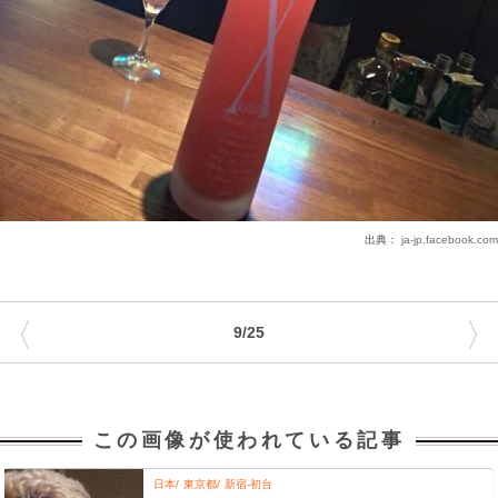
出典：
ja-jp.facebook.com
〈
〉
9/25
この画像が使われている記事
日本
東京都
新宿-初台