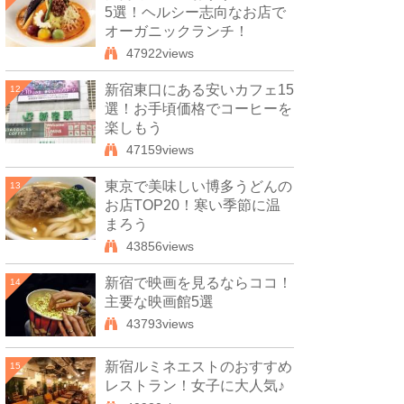
5選！ヘルシー志向なお店で
オーガニックランチ！
47922views
新宿東口にある安いカフェ15
12
選！お手頃価格でコーヒーを
楽しもう
47159views
東京で美味しい博多うどんの
13
お店TOP20！寒い季節に温
まろう
43856views
新宿で映画を見るならココ！
14
主要な映画館5選
43793views
新宿ルミネエストのおすすめ
15
レストラン！女子に大人気♪