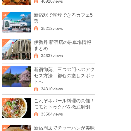
40920views
新宿駅で喫煙できるカフェ5
16
選
35212views
伊勢丹 新宿店の駐車場情報
17
まとめ
34637views
新宿御苑、三つの門へのアク
18
セス方法！都心の癒しスポッ
トへ
34310views
これぞネパール料理の真髄！
19
モモとトゥクパを徹底解剖
33504views
新宿周辺でチャーハンが美味
20