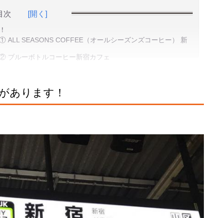
目次
[開く]
！
LL SEASONS COFFEE（オールシーズンズコーヒー） 新
② ブルーボトルコーヒー新宿カフェ
があります！