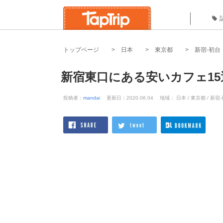
トップページ
日本
東京都
新宿-初台
新宿東口にある安いカフェ1
投稿者：
mandai
更新日：2020.06.04
地域： 日本 / 東京都 / 新宿