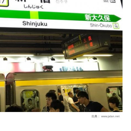
出典：
www.jalan.net