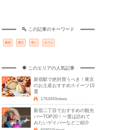
この記事のキーワード
新宿
東口
安い
カフェ
このエリアの人気記事
新宿駅で絶対買うべき！東京
1
のお土産おすすめスイーツ15
選
1763493views
新宿二丁目でおすすめの観光
2
バーTOP20！一度は訪れて
みたいゲイバーなどご紹介
603010views