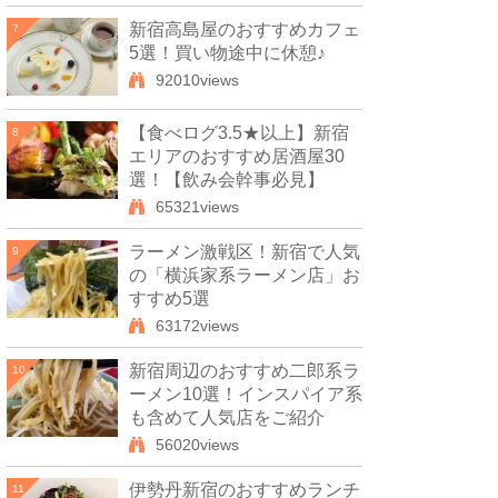
新宿高島屋のおすすめカフェ
7
5選！買い物途中に休憩♪
92010views
【食べログ3.5★以上】新宿
8
エリアのおすすめ居酒屋30
選！【飲み会幹事必見】
65321views
ラーメン激戦区！新宿で人気
9
の「横浜家系ラーメン店」お
すすめ5選
63172views
新宿周辺のおすすめ二郎系ラ
10
ーメン10選！インスパイア系
も含めて人気店をご紹介
56020views
伊勢丹新宿のおすすめランチ
11