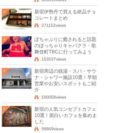
新宿伊勢丹で買える絶品チョ
3
コレートまとめ
271152views
ぽちゃぷりに癒されると話題
4
のぽっちゃりキャバクラ・歌
舞伎町TBCに行ってみよう
153537views
新宿周辺の銭湯・スパ・サウ
5
ナ・シャワー施設10選！早朝
営業やお安いスポットもご紹
介
100058views
新宿の人気コンセプトカフェ
6
10選！面白いカフェを集めま
した
99869views