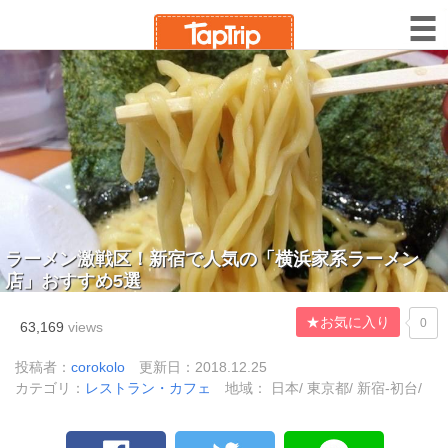
ラーメン激戦区！新宿で人気の「横浜家系ラーメン
店」おすすめ5選
★お気に入り
0
63,169
views
投稿者：
corokolo
更新日：2018.12.25
カテゴリ：
レストラン・カフェ
地域： 日本/ 東京都/ 新宿-初台/