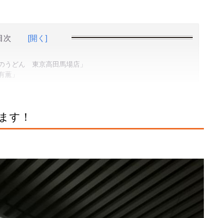
目次
[開く]
地のうどん 東京高田馬場店」
有薫」
ます！