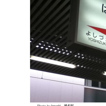
Photo by
keyaki - 博多駅