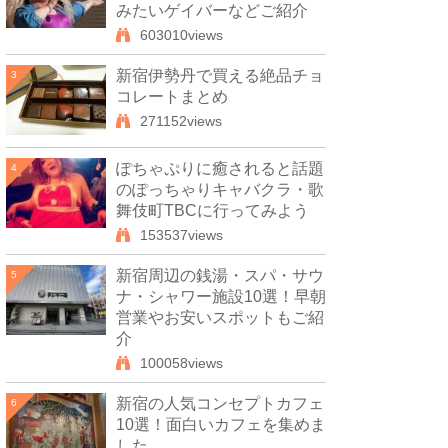
みたいゲイバーなどご紹介
603010views
新宿伊勢丹で買える絶品チョ
3
コレートまとめ
271152views
ぽちゃぷりに癒されると話題
4
のぽっちゃりキャバクラ・歌
舞伎町TBCに行ってみよう
153537views
新宿周辺の銭湯・スパ・サウ
5
ナ・シャワー施設10選！早朝
営業やお安いスポットもご紹
介
100058views
新宿の人気コンセプトカフェ
6
10選！面白いカフェを集めま
した