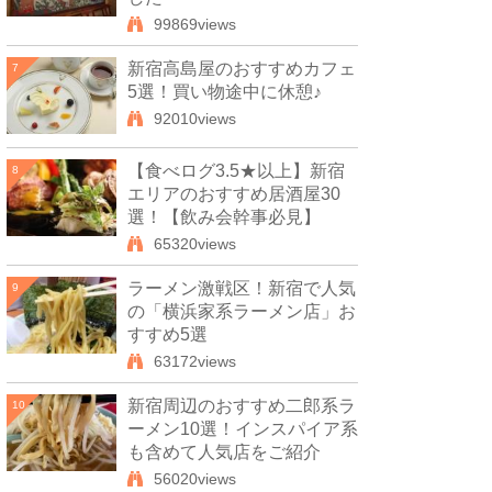
99869views
新宿高島屋のおすすめカフェ
7
5選！買い物途中に休憩♪
92010views
【食べログ3.5★以上】新宿
8
エリアのおすすめ居酒屋30
選！【飲み会幹事必見】
65320views
ラーメン激戦区！新宿で人気
9
の「横浜家系ラーメン店」お
すすめ5選
63172views
新宿周辺のおすすめ二郎系ラ
10
ーメン10選！インスパイア系
も含めて人気店をご紹介
56020views