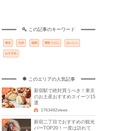
この記事のキーワード
東京
九州
福岡
博多うどん
おいしい
おすすめ
このエリアの人気記事
新宿駅で絶対買うべき！東京
1
のお土産おすすめスイーツ15
選
1763492views
新宿二丁目でおすすめの観光
2
バーTOP20！一度は訪れて