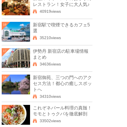
レストラン！女子に大人気♪
40919views
新宿駅で喫煙できるカフェ5
16
選
35210views
伊勢丹 新宿店の駐車場情報
17
まとめ
34636views
新宿御苑、三つの門へのアク
18
セス方法！都心の癒しスポッ
トへ
34310views
これぞネパール料理の真髄！
19
モモとトゥクパを徹底解剖
33502views