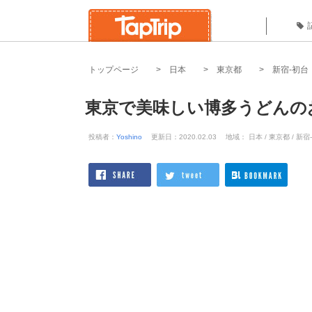
トップページ
日本
東京都
新宿-初台
東京で美味しい博多うどんのお
投稿者：
Yoshino
更新日：2020.02.03
地域： 日本 / 東京都 / 新宿