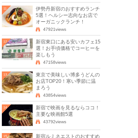
伊勢丹新宿のおすすめランチ
11
5選！ヘルシー志向なお店で
オーガニックランチ！
47921views
新宿東口にある安いカフェ15
12
選！お手頃価格でコーヒーを
楽しもう
47158views
東京で美味しい博多うどんの
13
お店TOP20！寒い季節に温
まろう
43854views
新宿で映画を見るならココ！
14
主要な映画館5選
43792views
新宿ルミネエストのおすすめ
15