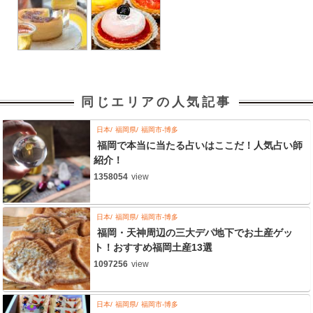
同じエリアの人気記事
日本
福岡県
福岡市-博多
福岡で本当に当たる占いはここだ！人気占い師
紹介！
1358054
view
日本
福岡県
福岡市-博多
福岡・天神周辺の三大デパ地下でお土産ゲッ
ト！おすすめ福岡土産13選
1097256
view
日本
福岡県
福岡市-博多