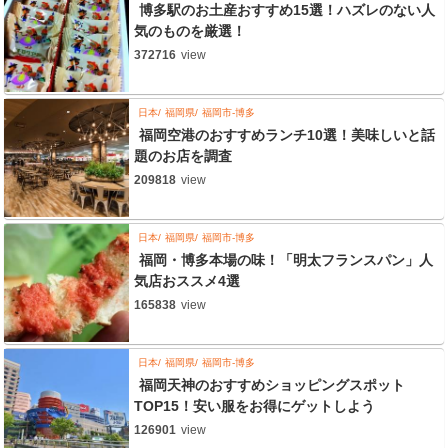
博多駅のお土産おすすめ15選！ハズレのない人
気のものを厳選！
372716
view
日本
福岡県
福岡市-博多
福岡空港のおすすめランチ10選！美味しいと話
題のお店を調査
209818
view
日本
福岡県
福岡市-博多
福岡・博多本場の味！「明太フランスパン」人
気店おススメ4選
165838
view
日本
福岡県
福岡市-博多
福岡天神のおすすめショッピングスポット
TOP15！安い服をお得にゲットしよう
126901
view