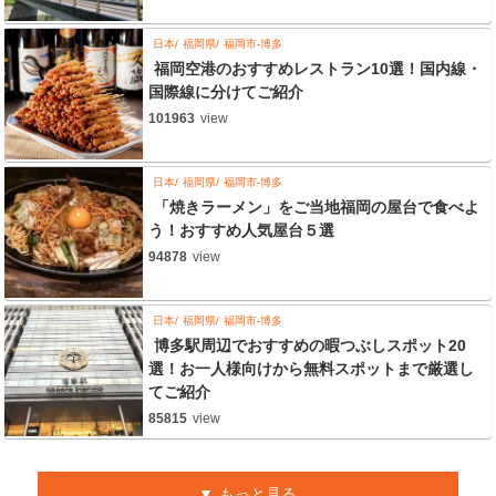
日本
福岡県
福岡市-博多
福岡空港のおすすめレストラン10選！国内線・
国際線に分けてご紹介
101963
view
日本
福岡県
福岡市-博多
「焼きラーメン」をご当地福岡の屋台で食べよ
う！おすすめ人気屋台５選
94878
view
日本
福岡県
福岡市-博多
博多駅周辺でおすすめの暇つぶしスポット20
選！お一人様向けから無料スポットまで厳選し
てご紹介
85815
view
もっと見る