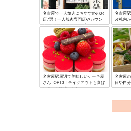
す。名古屋のコンセプトカフェでプチ旅
駅で買え
行気分！
す。
名古屋で一人焼肉におすすめのお
名古屋駅
店7選！一人焼肉専門店やカウン
改札内か
ター席がおすすめのお店まとめ
名古屋駅
ですか？
東京から2時間ほどと近い「名古屋」に
遅い穴場
は、一人焼肉専門店をはじめお一人様歓
場所が見
迎のカウンター席を設置しているお店が
コインロ
いくつもあります。これからはじめて一
チパネル
人焼肉にチャレンジしてみたい人達のた
す。手荷
めに、名古屋でおすすめの人気店を7店
て名古屋
ご紹介します。
放されま
名古屋駅周辺で美味しいケーキ屋
名古屋の
さんTOP10！テイクアウトも喜ば
日や自分
れること間違いなし
名古屋に
たくさん
名古屋市の周辺でオススメのテイクアウ
の至ると
ト可能なケーキ屋さん10選をご紹介しま
今回は、
す！百貨店も多いこのエリアはハイレベ
当て、一
ルなケーキ屋さんの宝庫♪。お土産や自
ランで星
分へのご褒美に、とっておきのケーキが
て、ラン
買えるお店を見つけてみてください。
切な日の