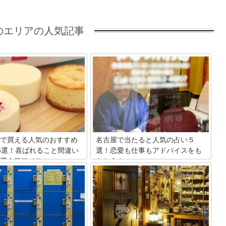
のエリアの人気記事
で買える人気のおすすめ
名古屋で当たると人気の占い５
5選！喜ばれること間違い
選！恋愛も仕事もアドバイスをも
選人気アイテム
らおう！
いえば、小倉トースト、味噌カ
恋愛運に仕事運に金運に・・悩みが尽き
先、味噌煮込みうどんなど美味
ない時は占いでアドバイスが欲しい！気
であふれています。その名古屋
分転換の旅行の一環で旅先の占いの館に
家でも食べたいとは思いません
立ち寄る人は意外と多いものです。そこ
は、名古屋メシを持ち帰れるお
で、人気観光地の名古屋で地元の人も当
番商品、最新お土産など名古屋
たると認める人気の占いの館を5つピッ