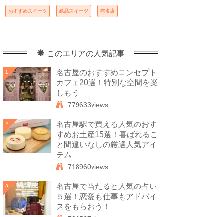
おすすめスイーツ
絶品スイーツ
有名店
このエリアの人気記事
名古屋のおすすめコンセプト
1
カフェ20選！特別な空間を楽
しもう
779633views
名古屋駅で買える人気のおす
2
すめお土産15選！喜ばれるこ
と間違いなしの厳選人気アイ
テム
718960views
名古屋で当たると人気の占い
3
５選！恋愛も仕事もアドバイ
スをもらおう！