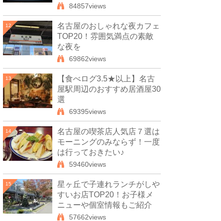
84857views
名古屋のおしゃれな夜カフェ
12
TOP20！雰囲気満点の素敵
な夜を
69862views
【食べログ3.5★以上】名古
13
屋駅周辺のおすすめ居酒屋30
選
69395views
名古屋の喫茶店人気店７選は
14
モーニングのみならず！一度
は行っておきたい♪
59460views
星ヶ丘で子連れランチがしや
15
すいお店TOP20！お子様メ
ニューや個室情報もご紹介
57662views