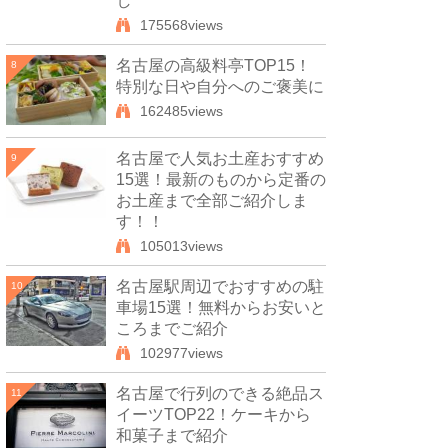
し
175568views
名古屋の高級料亭TOP15！
8
特別な日や自分へのご褒美に
162485views
名古屋で人気お土産おすすめ
9
15選！最新のものから定番の
お土産まで全部ご紹介しま
す！！
105013views
名古屋駅周辺でおすすめの駐
10
車場15選！無料からお安いと
ころまでご紹介
102977views
名古屋で行列のできる絶品ス
11
イーツTOP22！ケーキから
和菓子まで紹介