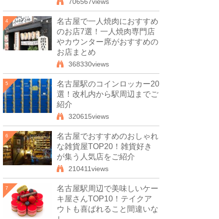
706567views
名古屋で一人焼肉におすすめ
4
のお店7選！一人焼肉専門店
やカウンター席がおすすめの
お店まとめ
368330views
名古屋駅のコインロッカー20
5
選！改札内から駅周辺までご
紹介
320615views
名古屋でおすすめのおしゃれ
6
な雑貨屋TOP20！雑貨好き
が集う人気店をご紹介
210411views
名古屋駅周辺で美味しいケー
7
キ屋さんTOP10！テイクア
ウトも喜ばれること間違いな