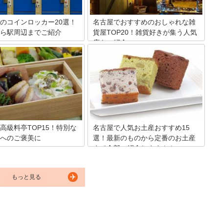
るものから厳選してご紹介しま
クアップしてみました。
のコインロッカー20選！
名古屋でおすすめのおしゃれな雑
ら駅周辺までご紹介
貨屋TOP20！雑貨好きが集う人気
店をご紹介
の穴場コインロッカーをご存じ
安い穴場も課金時間がほかより
観光地としても人気の名古屋にはコアな
もご紹介します。上手に空いた
雑貨好きさんも認める人気の雑貨屋がた
つからないときには「名古屋駅
くさん！おしゃれなテイストがお好みで
ッカー空き状況案内情報」タッ
すか？それともかわいいのが好き？キッ
を使ってみるのも一つの手段で
チン用品が豊富なお店や、珍しい食器が
物一時預かりサービスも活用し
買えるショップ、アンティーク品が並ぶ
駅のコインロッカー探しから解
美術館のような雑貨店など、おすすめを
しょう！
20件ご紹介します。名古屋で雑貨屋めぐ
りを楽しんで！
高級料亭TOP15！特別な
名古屋で人気お土産おすすめ15
へのご褒美に
選！最新のものから定番のお土産
まで全部ご紹介します！！
は魅力あふれるご当地グルメが
ありますが、実は高級料亭も街
名古屋に行ったら絶対に買いたいオスス
ころに点在しています。そこで
メのお土産を徹底調査しました！名古屋
名古屋の高級料亭にスポットを
もっと見る
グルメが味わえる人気アイテム厳選15品
見さんお断りのお店からミシュ
をご紹介します。定番の味から最新おし
を獲得したお店などを厳選し
ゃれ土産、名古屋ならではのローカルな
キング形式でご紹介します。大
味まで、どなたがもらっても嬉しい名古
会食におすすめのお店ばかりで
屋のお土産をぜひチェックしてください