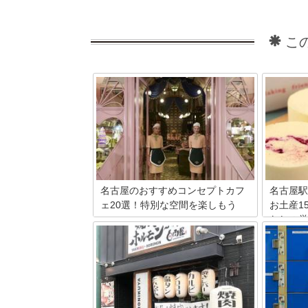
こ
名古屋のおすすめコンセプトカフ
名古屋駅
ェ20選！特別な空間を楽しもう
お土産1
なしの厳
名古屋にいるなら栄や大須のコンセプト
カフェに行かない選択肢はありません！
名古屋と
メイドカフェに始まり女性向けのお店や
ツ、手羽
イベント満載のスポット、人気漫画をテ
しいもの
ーマにした話題のコンカフェが大集合。
メシをお
有名なOSU301ビルのコンセプトカフェ
か？今回
詳細やおすすめポイントもご紹介しま
土産や定