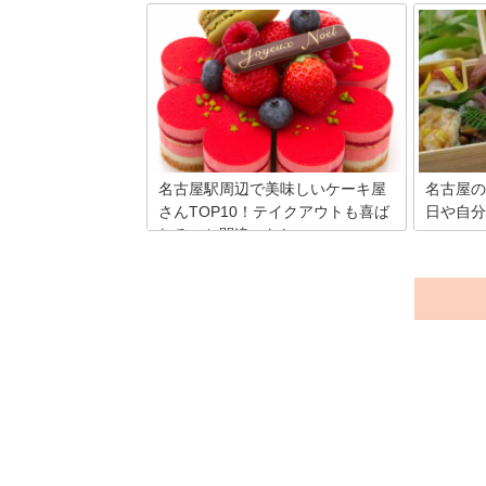
ター席がおすすめのお店まとめ
名古屋駅
ですか？
東京から2時間ほどと近い「名古屋」に
遅い穴場
は、一人焼肉専門店をはじめお一人様歓
場所が見
迎のカウンター席を設置しているお店が
コインロ
いくつもあります。これからはじめて一
チパネル
人焼肉にチャレンジしてみたい人達のた
す。手荷
めに、名古屋でおすすめの人気店を7店
て名古屋
ご紹介します。
放されま
名古屋駅周辺で美味しいケーキ屋
名古屋の
さんTOP10！テイクアウトも喜ば
日や自分
れること間違いなし
名古屋に
たくさん
名古屋市の周辺でオススメのテイクアウ
の至ると
ト可能なケーキ屋さん10選をご紹介しま
今回は、
す！百貨店も多いこのエリアはハイレベ
当て、一
ルなケーキ屋さんの宝庫♪。お土産や自
ランで星
分へのご褒美に、とっておきのケーキが
て、ラン
買えるお店を見つけてみてください。
切な日の
す。