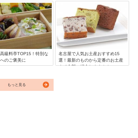
店をご紹介
の穴場コインロッカーをご存じ
安い穴場も課金時間がほかより
観光地としても人気の名古屋にはコアな
もご紹介します。上手に空いた
雑貨好きさんも認める人気の雑貨屋がた
つからないときには「名古屋駅
くさん！おしゃれなテイストがお好みで
ッカー空き状況案内情報」タッ
すか？それともかわいいのが好き？キッ
を使ってみるのも一つの手段で
チン用品が豊富なお店や、珍しい食器が
物一時預かりサービスも活用し
買えるショップ、アンティーク品が並ぶ
駅のコインロッカー探しから解
美術館のような雑貨店など、おすすめを
しょう！
20件ご紹介します。名古屋で雑貨屋めぐ
りを楽しんで！
高級料亭TOP15！特別な
名古屋で人気お土産おすすめ15
へのご褒美に
選！最新のものから定番のお土産
まで全部ご紹介します！！
は魅力あふれるご当地グルメが
ありますが、実は高級料亭も街
名古屋に行ったら絶対に買いたいオスス
ころに点在しています。そこで
メのお土産を徹底調査しました！名古屋
名古屋の高級料亭にスポットを
もっと見る
グルメが味わえる人気アイテム厳選15品
見さんお断りのお店からミシュ
をご紹介します。定番の味から最新おし
を獲得したお店などを厳選し
ゃれ土産、名古屋ならではのローカルな
キング形式でご紹介します。大
味まで、どなたがもらっても嬉しい名古
会食におすすめのお店ばかりで
屋のお土産をぜひチェックしてください
ね。