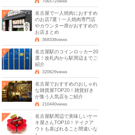
706572views
名古屋で一人焼肉におすすめ
4
のお店7選！一人焼肉専門店
やカウンター席がおすすめの
お店まとめ
368338views
名古屋駅のコインロッカー20
5
選！改札内から駅周辺までご
紹介
320629views
名古屋でおすすめのおしゃれ
6
な雑貨屋TOP20！雑貨好き
が集う人気店をご紹介
210440views
名古屋駅周辺で美味しいケー
7
キ屋さんTOP10！テイクア
ウトも喜ばれること間違いな