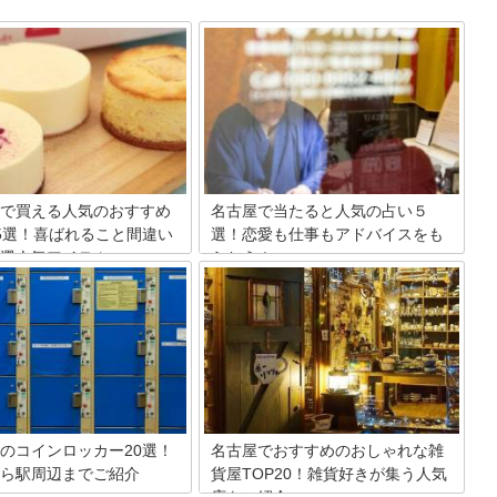
で買える人気のおすすめ
名古屋で当たると人気の占い５
5選！喜ばれること間違い
選！恋愛も仕事もアドバイスをも
選人気アイテム
らおう！
いえば、小倉トースト、味噌カ
恋愛運に仕事運に金運に・・悩みが尽き
先、味噌煮込みうどんなど美味
ない時は占いでアドバイスが欲しい！気
であふれています。その名古屋
分転換の旅行の一環で旅先の占いの館に
家でも食べたいとは思いません
立ち寄る人は意外と多いものです。そこ
は、名古屋メシを持ち帰れるお
で、人気観光地の名古屋で地元の人も当
番商品、最新お土産など名古屋
たると認める人気の占いの館を5つピッ
るものから厳選してご紹介しま
クアップしてみました。
のコインロッカー20選！
名古屋でおすすめのおしゃれな雑
ら駅周辺までご紹介
貨屋TOP20！雑貨好きが集う人気