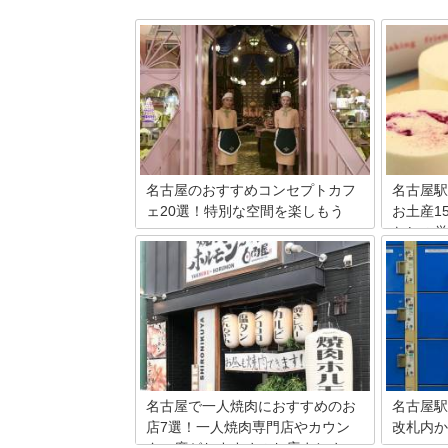
名古屋のおすすめコンセプトカフ
名古屋駅
ェ20選！特別な空間を楽しもう
お土産1
なしの厳
名古屋にいるなら栄や大須のコンセプト
カフェに行かない選択肢はありません！
名古屋と
メイドカフェに始まり女性向けのお店や
ツ、手羽
イベント満載のスポット、人気漫画をテ
しいもの
ーマにした話題のコンカフェが大集合。
メシをお
有名なOSU301ビルのコンセプトカフェ
か？今回
詳細やおすすめポイントもご紹介しま
土産や定
す。名古屋のコンセプトカフェでプチ旅
駅で買え
行気分！
す。
名古屋で一人焼肉におすすめのお
名古屋駅
店7選！一人焼肉専門店やカウン
改札内か