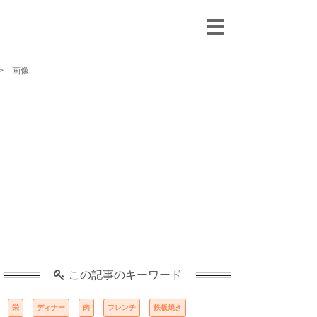
画像
この記事のキーワード
栄
ディナー
肉
フレンチ
鉄板焼き