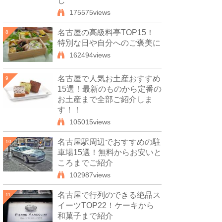
し
175575views
名古屋の高級料亭TOP15！
8
特別な日や自分へのご褒美に
162494views
名古屋で人気お土産おすすめ
9
15選！最新のものから定番の
お土産まで全部ご紹介しま
す！！
105015views
名古屋駅周辺でおすすめの駐
10
車場15選！無料からお安いと
ころまでご紹介
102987views
名古屋で行列のできる絶品ス
11
イーツTOP22！ケーキから
和菓子まで紹介