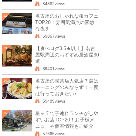
84862views
名古屋のおしゃれな夜カフェ
12
TOP20！雰囲気満点の素敵
な夜を
69867views
【食べログ3.5★以上】名古
13
屋駅周辺のおすすめ居酒屋30
選
69401views
名古屋の喫茶店人気店７選は
14
モーニングのみならず！一度
は行っておきたい♪
59489views
星ヶ丘で子連れランチがしや
15
すいお店TOP20！お子様メ
ニューや個室情報もご紹介
57665views