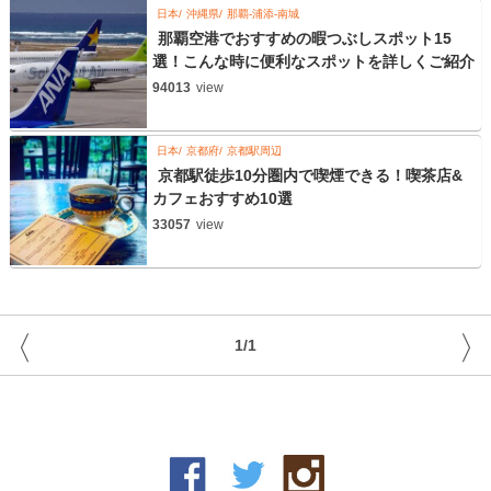
日本
沖縄県
那覇-浦添-南城
那覇空港でおすすめの暇つぶしスポット15
選！こんな時に便利なスポットを詳しくご紹介
94013
view
日本
京都府
京都駅周辺
京都駅徒歩10分圏内で喫煙できる！喫茶店&
カフェおすすめ10選
33057
view
〈
〉
1/1