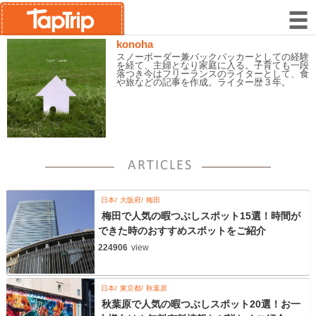
konoha
スノーボーダー兼バックパッカーとしての経験
を経て、主婦となり家庭に入る。子育ても一段
落つき今はフリーランスのライターとして、食
や旅などの記事を作成。ライター歴３年。
日本
大阪府
梅田
梅田で人気の暇つぶしスポット15選！時間が
できた時のおすすめスポットをご紹介
224906
view
日本
東京都
秋葉原
秋葉原で人気の暇つぶしスポット20選！お一