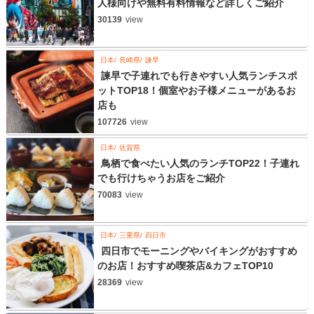
人様向けや無料有料情報など詳しくご紹介
30139
view
日本
長崎県
諫早
諫早で子連れでも行きやすい人気ランチスポ
ットTOP18！個室やお子様メニューがあるお
店も
107726
view
日本
佐賀県
鳥栖で食べたい人気のランチTOP22！子連れ
でも行けちゃうお店をご紹介
70083
view
日本
三重県
四日市
四日市でモーニングやバイキングがおすすめ
のお店！おすすめ喫茶店&カフェTOP10
28369
view