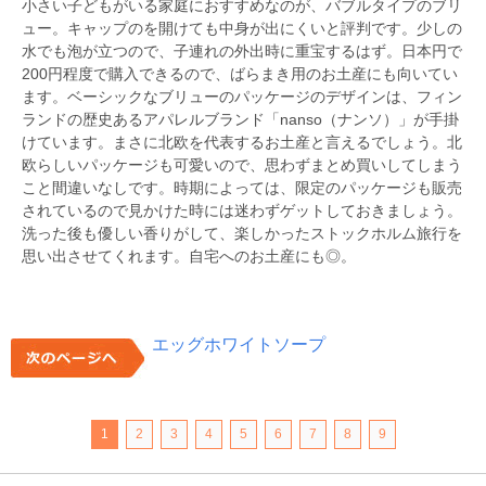
小さい子どもがいる家庭におすすめなのが、バブルタイプのブリ
ュー。キャップのを開けても中身が出にくいと評判です。少しの
水でも泡が立つので、子連れの外出時に重宝するはず。日本円で
200円程度で購入できるので、ばらまき用のお土産にも向いてい
ます。ベーシックなブリューのパッケージのデザインは、フィン
ランドの歴史あるアパレルブランド「nanso（ナンソ）」が手掛
けています。まさに北欧を代表するお土産と言えるでしょう。北
欧らしいパッケージも可愛いので、思わずまとめ買いしてしまう
こと間違いなしです。時期によっては、限定のパッケージも販売
されているので見かけた時には迷わずゲットしておきましょう。
洗った後も優しい香りがして、楽しかったストックホルム旅行を
思い出させてくれます。自宅へのお土産にも◎。
エッグホワイトソープ
1
2
3
4
5
6
7
8
9