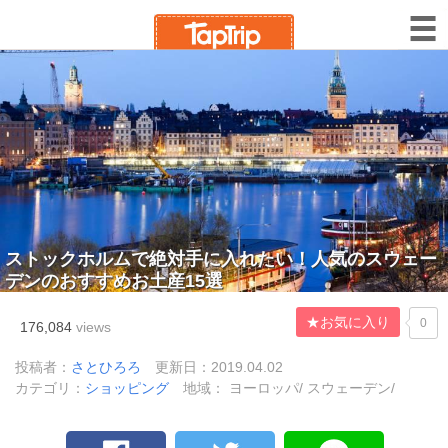
ストックホルムで絶対手に入れたい！人気のスウェー
デンのおすすめお土産15選
★お気に入り
0
176,084
views
投稿者：
さとひろろ
更新日：2019.04.02
カテゴリ：
ショッピング
地域： ヨーロッパ/ スウェーデン/