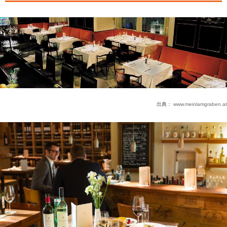
出典：
www.meinlamgraben.at