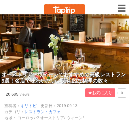
オーストリア・ウィーンでおすすめの高級レストラン
5選！名店で味わいたい、芸術的な料理の数々
★お気に入り
0
20,695
views
投稿者：
キリトビ
更新日：2019.09.13
カテゴリ：
レストラン・カフェ
地域： ヨーロッパ/ オーストリア/ ウィーン/