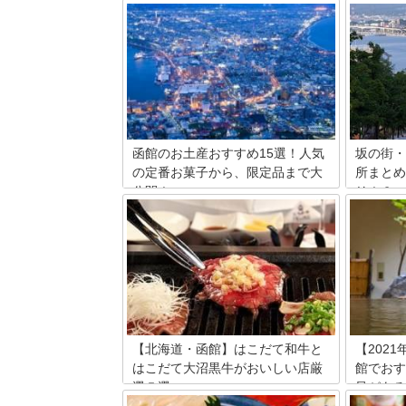
函館のお土産おすすめ15選！人気
坂の街・
の定番お菓子から、限定品まで大
所まとめ
公開！
リ！？
函館は北海道でも人気の観光地です。函
北海道新
館山からの夜景、五稜郭、ベイエリアな
アクセス
ど多くの観光スポットがあります。そん
市。函館
な函館のお土産には何を買ったらいいで
ツに…と
しょう？ここでは函館の人気のお土産を
坂道の名
紹介しましょう！
でしょう
の坂道を
【北海道・函館】はこだて和牛と
【202
はこだて大沼黒牛がおいしい店厳
館でおす
選５選
呂がある