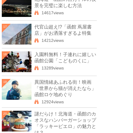
景を完璧に楽しむ方法
14617views
代官山超え!?「函館 蔦屋書
17
店」がお洒落すぎるよ特集
14212views
入園料無料！子連れに嬉しい
18
函館公園「こどものくに」
13289views
異国情緒あふれる街！映画
19
「世界から猫が消えたなら」
函館ロケ地めぐり
12924views
謎だらけ！北海道・函館のカ
20
オスなハンバーガーショップ
「ラッキーピエロ」の魅力と
は？