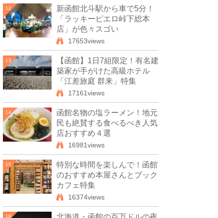
新函館北斗駅から車で5分！
12
「ラッキーピエロ峠下総本
店」が色々スゴい
17653views
【函館】1日7組限定！有名建
13
築家が手がけた高級ホテル
「江差旅庭 群来」特集
17161views
函館名物の塩ラーメン！地元
14
民も絶賛する食べるべき人気
店おすすめ４選
16981views
特別な時間を楽しんで！函館
15
のおすすめ本屋さんとブック
カフェ特集
16374views
北海道・函館の百万ドルの夜
16