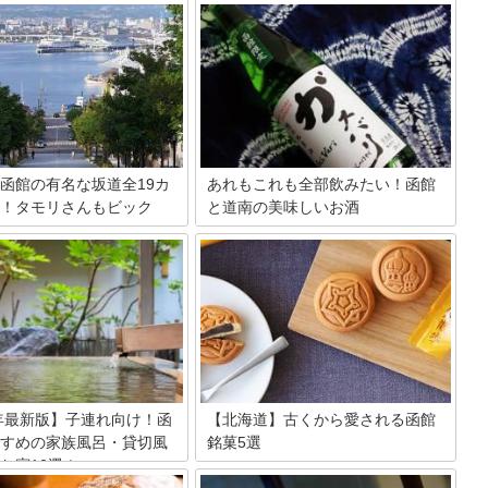
函館の有名な坂道全19カ
あれもこれも全部飲みたい！函館
！タモリさんもビック
と道南の美味しいお酒
お酒にはそれぞれ特徴があり、同じ種類
のものでも産地や造られた年代で風味は
幹線も開通し、本州からはより
ずいぶんと変わってくるものです。北海
しやすくなった北海道・函館
道にはビールやワインをはじめとする美
といえば、イカに夜景にスイー
味しいお酒がたくさんあります。ここで
思う人がほとんどですが、実は
は函館と道南自慢のお酒を紹介します！
所としても有名なことをご存知
か？今回は、函館にある19カ所
隅々までご紹介します！
1年最新版】子連れ向け！函
【北海道】古くから愛される函館
すめの家族風呂・貸切風
銘菓5選
お宿10選！
観光地がたくさんある北海道の中でも、