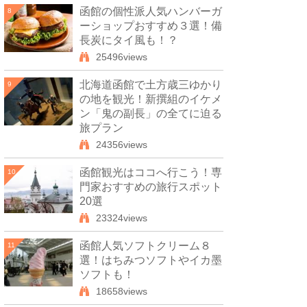
函館の個性派人気ハンバーガ
8
ーショップおすすめ３選！備
長炭にタイ風も！？
25496views
北海道函館で土方歳三ゆかり
9
の地を観光！新撰組のイケメ
ン「鬼の副長」の全てに迫る
旅プラン
24356views
函館観光はココへ行こう！専
10
門家おすすめの旅行スポット
20選
23324views
函館人気ソフトクリーム８
11
選！はちみつソフトやイカ墨
ソフトも！
18658views