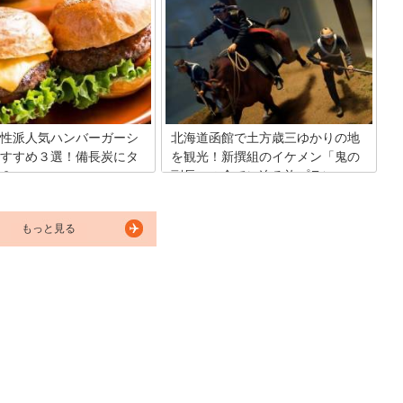
国内外を問わず多くの観光客が訪れる
貸切風呂を親子水入らずで満喫
街・函館。ざまざまな観光スポットや楽
」北海道の函館には、そんな家
しみ方のある街ですよね。そんな函館の
を叶えてくれる人気の温泉宿が
お土産としてぜひ知っておいてほしい函
あります。ここでは、おすすめ
館銘菓を5つご紹介します。
10か所厳選しました。ぜひ、家
けてみたいお宿を見つけてくだ
性派人気ハンバーガーシ
北海道函館で土方歳三ゆかりの地
すすめ３選！備長炭にタ
を観光！新撰組のイケメン「鬼の
？
副長」の全てに迫る旅プラン
ンバーガーといえば？と聞いた
新撰組「鬼の副長」として恐れられたに
の人はまず初めにラッキーピエ
もかかわらず、幕末当時から絶大な人気
もっと見る
ラッピ”の名前を挙げるでしょ
を誇ったといわれる土方歳三。それは現
には、ラッピ以外にも独自の路
代でも変わらず、幕末イケメンランキン
バーガーを作り人気を呼んでい
グ、彼氏にしたいランキングなどでは必
あります。一体どんなお店なの
ず上位（というかほとんど1位）に輝く
魅力に迫ります！
ことで証明されています。そんな土方さ
んが最期に過ごした函館の地をミーハー
目線で歩いてみましょう。