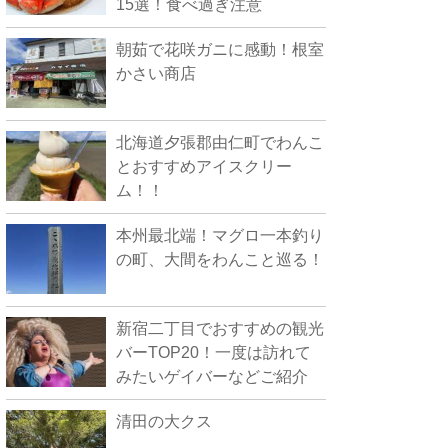
15選！食べ過ぎ注意
朝茹で花咲ガニに感動！根室
かさい商店
北海道夕張郡由仁町でわんこ
とおすすめアイスクリー
ム！！
本州最北端！マグロ一本釣り
の町、大間をわんこと巡る！
新宿二丁目でおすすめの観光
バーTOP20！一度は訪れて
みたいゲイバーなどご紹介
清田の大クス