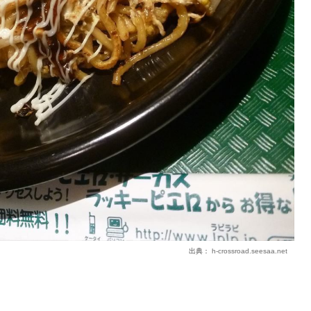
出典：
h-crossroad.seesaa.net