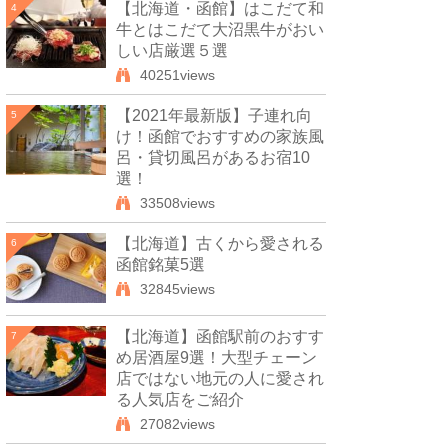
【北海道・函館】はこだて和
4
牛とはこだて大沼黒牛がおい
しい店厳選５選
40251views
【2021年最新版】子連れ向
5
け！函館でおすすめの家族風
呂・貸切風呂があるお宿10
選！
33508views
【北海道】古くから愛される
6
函館銘菓5選
32845views
【北海道】函館駅前のおすす
7
め居酒屋9選！大型チェーン
店ではない地元の人に愛され
る人気店をご紹介
27082views