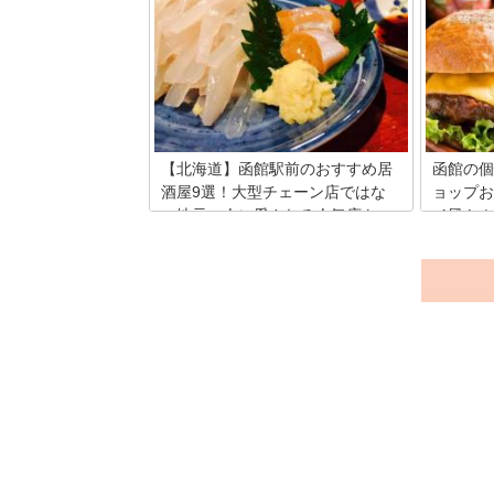
北海道は豊かな自然と澄んだ空気と水が
「函館の
あり、四季を通じて湿度が低く、牛を育
したい！
てるには最適な環境となり北海道のほぼ
族の望み
全域で牛肉を生産しているのです。函館
たくさん
でも赤毛の「はこだて和牛」や黒毛の
のお宿を
「はこだて大沼黒牛」を生産していま
族で出か
す。そこで、和牛をじっくり味わうこと
さい。
ができるお店を紹介します。
【北海道】函館駅前のおすすめ居
函館の個
酒屋9選！大型チェーン店ではな
ョップお
い地元の人に愛される人気店をご
イ風も！
紹介
函館でハ
ら、多く
北海道南部の函館駅周辺エリアは、活イ
ロ、通称“
カがおいしい居酒屋が密集しています。
う。函館
リーズナブルな価格ながらも、新鮮な海
線でハン
の幸を堪能できるため、観光客や地元の
るお店が
方々に愛されている人気店が数多くあり
か、その
ます。本記事では、大型チェーン以外の
函館駅周辺の人気居酒屋を紹介します。