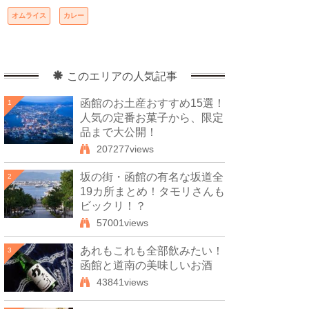
オムライス
カレー
このエリアの人気記事
函館のお土産おすすめ15選！
1
人気の定番お菓子から、限定
品まで大公開！
207277views
坂の街・函館の有名な坂道全
2
19カ所まとめ！タモリさんも
ビックリ！？
57001views
あれもこれも全部飲みたい！
3
函館と道南の美味しいお酒
43841views