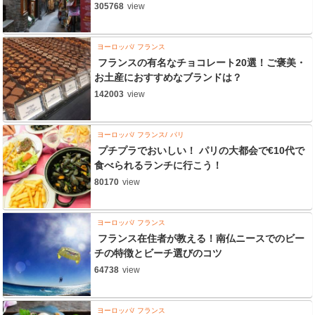
305768
view
ヨーロッパ
フランス
フランスの有名なチョコレート20選！ご褒美・
お土産におすすめなブランドは？
142003
view
ヨーロッパ
フランス
パリ
プチプラでおいしい！ パリの大都会で€10代で
食べられるランチに行こう！
80170
view
ヨーロッパ
フランス
フランス在住者が教える！南仏ニースでのビー
チの特徴とビーチ選びのコツ
64738
view
ヨーロッパ
フランス