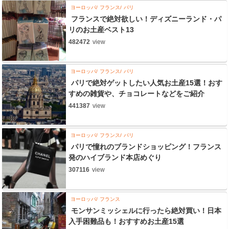
ヨーロッパ
フランス
パリ
フランスで絶対欲しい！ディズニーランド・パ
リのお土産ベスト13
482472
view
ヨーロッパ
フランス
パリ
パリで絶対ゲットしたい人気お土産15選！おす
すめの雑貨や、チョコレートなどをご紹介
441387
view
ヨーロッパ
フランス
パリ
パリで憧れのブランドショッピング！フランス
発のハイブランド本店めぐり
307116
view
ヨーロッパ
フランス
モンサンミッシェルに行ったら絶対買い！日本
入手困難品も！おすすめお土産15選