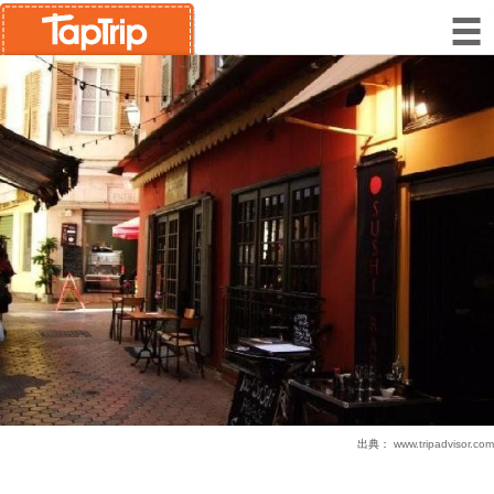
出典：
www.tripadvisor.com