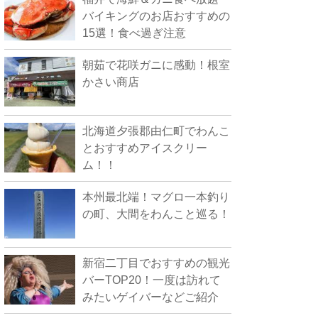
バイキングのお店おすすめの
15選！食べ過ぎ注意
朝茹で花咲ガニに感動！根室
かさい商店
北海道夕張郡由仁町でわんこ
とおすすめアイスクリー
ム！！
本州最北端！マグロ一本釣り
の町、大間をわんこと巡る！
新宿二丁目でおすすめの観光
バーTOP20！一度は訪れて
みたいゲイバーなどご紹介