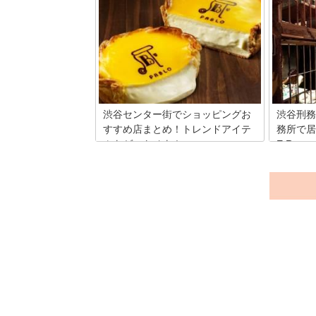
ファッションビルが立ち並ぶ渋谷エリア
デパ地下
で、40年以上の歴史を誇る老舗ファッシ
スイーツ
ョンビル「渋谷パルコ」。ショッピング
の商品や
に立ち寄りたい方は大勢いらっしゃるの
つい手が
ではないでしょうか？でも渋谷って本当
高島屋の
に道が入り組んでいて分かりづらいです
してみた
よね！ここでは、渋谷駅から渋谷パルコ
までの行き方をマップ付きで解説☆道の
ポイントを写真で紹介しているので絶対
渋谷センター街でショッピングお
渋谷刑務
に間違えませんよ♪それでは早速ご覧く
すすめ店まとめ！トレンドアイテ
務所で居
ださい☆
ムをゲットせよ！
E.R.
最新トレンド発信地のひとつである東
渋谷の道
京・渋谷。若者を中心とした流行りに敏
ズE.R.
感な人たちは、どこでショッピングやグ
店なんで
ルメを楽しんでいるのでしょうか。渋谷
飲食店と
に行ったらぜひ立ち寄りたい、今最もホ
いたいあ
ットなお店をご紹介します。
院も、ご
ジとはま
これがけ