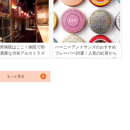
ピングを楽しんだ後は、名物居酒屋で食
というと美味しそうな食べ物や
事しませんか？予約が取れない超人気居
などが沢山ありますよね。新作
酒屋から、海鮮料理をとてもリーズナブ
、季節の食べ物が多くて、つい
ルに味わえるカジュアル居酒屋、渋谷エ
出てしまいます。今回は、新宿
リアでとても貴重な大衆居酒屋の名店ま
デパ地下に標準を合わせて特集
でランキング形式でご紹介したいと思い
いと思います。
ます☆
所病院はここ！病院で刑
ハーニーアンドサンズのおすすめ
酒屋な渋谷アルカトラズ
フレーバー20選！人気の紅茶から
ギフトにピッタリなものまでご紹
介
玄坂にある居酒屋「アルカトラ
」。渋谷刑務所病院を標榜するお
一口飲むだけで、ラグジュアリーな気分
もっと見る
す。いやいや、刑務所も病院も
に浸れるのが、ニューヨーク発のハーニ
はかけ離れたふたつでしょとい
ーアンドサンズ。紅茶好きの方なら、一
なた！確かにそう。刑務所も病
度は飲んだことがあるという方も多いの
飯を食べるところというイメー
では？最高級の茶葉を使用した香り豊か
ったく合いませんよね。でも、
なフレーバーティーは、パッケージもお
っこうはまる楽しさなんです。
しゃれでギフトにおすすめ！今回は、人
気商品の中から20アイテムご紹介してい
きます。