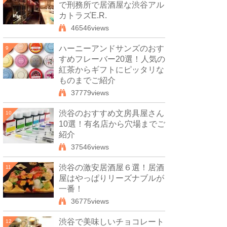
で刑務所で居酒屋な渋谷アル
カトラズE.R.
46546views
ハーニーアンドサンズのおす
9
すめフレーバー20選！人気の
紅茶からギフトにピッタリな
ものまでご紹介
37779views
渋谷のおすすめ文房具屋さん
10
10選！有名店から穴場までご
紹介
37546views
渋谷の激安居酒屋６選！居酒
11
屋はやっぱりリーズナブルが
一番！
36775views
渋谷で美味しいチョコレート
12