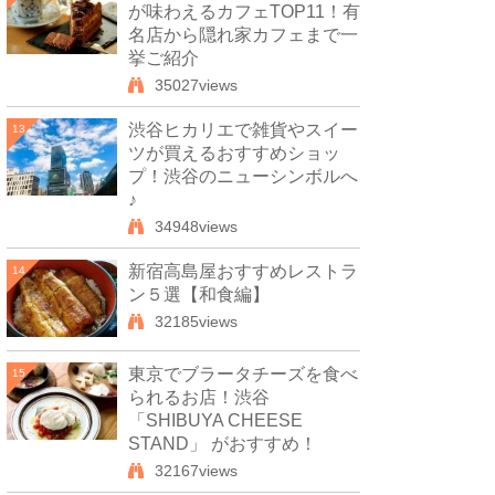
が味わえるカフェTOP11！有
名店から隠れ家カフェまで一
挙ご紹介
35027views
渋谷ヒカリエで雑貨やスイー
13
ツが買えるおすすめショッ
プ！渋谷のニューシンボルへ
♪
34948views
新宿高島屋おすすめレストラ
14
ン５選【和食編】
32185views
東京でブラータチーズを食べ
15
られるお店！渋谷
「SHIBUYA CHEESE
STAND」 がおすすめ！
32167views