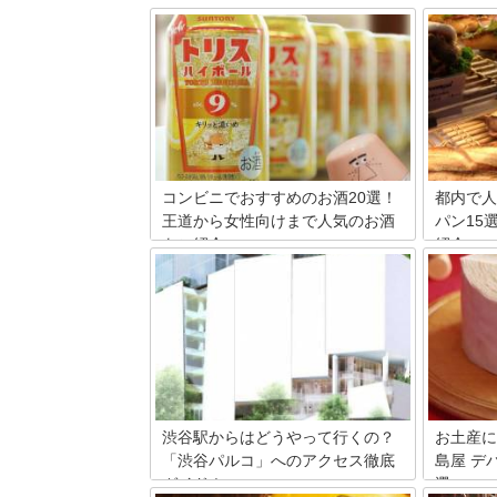
コンビニでおすすめのお酒20選！
都内で人
王道から女性向けまで人気のお酒
パン15
をご紹介
紹介
便利なコンビニでは、ビール・ワイン・
VIRON
ウイスキー・チューハイなど、様々な種
りながら
類のお酒が販売されています。ラインア
めるパン
ップが豊富なので、新発売のものや自分
おいしい
のお気に入りのお酒を見つけやすいのも
じめ、ク
コンビニの良さ。そこで今回は、コンビ
からデザ
ニで販売されているお酒の中からおすす
プも魅力で
めの商品をランキング形式でご紹介して
おすすめ
いきます。
渋谷駅からはどうやって行くの？
お土産に
「渋谷パルコ」へのアクセス徹底
島屋 デ
ガイド！
選