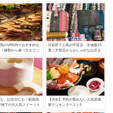
気のVIRONでおすすめな
渋谷区で人気の手芸店・生地屋10
選！種類から食べ方までご
選！大型店からおしゃれなお店ま
で
（ヴィロン）といえば、都内にあ
渋谷で手芸店をお探しですか？手作りヘ
おしゃれなパリの雰囲気を楽し
アアクセサリーや雑貨小物のハンドメイ
屋さん。パンの激戦区で「一番
ドで、おうち時間を充実させましょう。
！」との呼び声高いバゲットは
渋谷西武の中の大型手芸店から生地の安
ロワッサンなどの食事系のもの
い個性派店まで勢ぞろい。手作りマスク
ート系まで、豊富なラインアッ
だけでなく手作りアクセサリーや手作り
す。そこで今回は、VIRONで
バッグにも挑戦して末は手作り作家！？
でのパンを厳選してご紹介！
ハンドメイドを応援する渋谷の手芸店を
一挙大公開。
も、記念日にも！新宿高
【渋谷】予約が取れない人気居酒
パ地下の大人気スイーツ５
屋ランキングベスト5
東京観光で絶対に外せない渋谷！ショッ