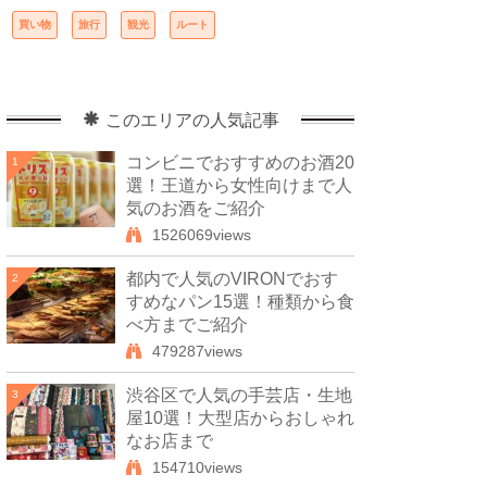
買い物
旅行
観光
ルート
このエリアの人気記事
コンビニでおすすめのお酒20
1
選！王道から女性向けまで人
気のお酒をご紹介
1526069views
都内で人気のVIRONでおす
2
すめなパン15選！種類から食
べ方までご紹介
479287views
渋谷区で人気の手芸店・生地
3
屋10選！大型店からおしゃれ
なお店まで
154710views