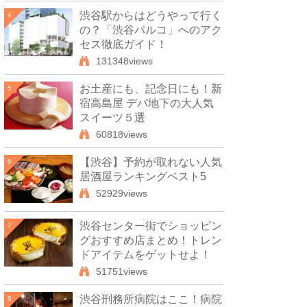
渋谷駅からはどうやって行く
4
の？「渋谷パルコ」へのアク
セス徹底ガイド！
131348views
お土産にも、記念日にも！新
5
宿高島屋 デパ地下の大人気
スイーツ５選
60818views
【渋谷】予約が取れない人気
6
居酒屋ランキングベスト5
52929views
渋谷センター街でショッピン
7
グおすすめ店まとめ！トレン
ドアイテムをゲットせよ！
51751views
渋谷刑務所病院はここ！病院
8