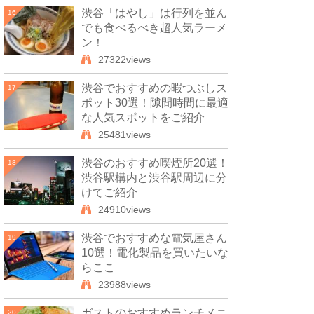
渋谷「はやし」は行列を並ん
16
でも食べるべき超人気ラーメ
ン！
27322views
渋谷でおすすめの暇つぶしス
17
ポット30選！隙間時間に最適
な人気スポットをご紹介
25481views
渋谷のおすすめ喫煙所20選！
18
渋谷駅構内と渋谷駅周辺に分
けてご紹介
24910views
渋谷でおすすめな電気屋さん
19
10選！電化製品を買いたいな
らここ
23988views
ガストのおすすめランチメニ
20