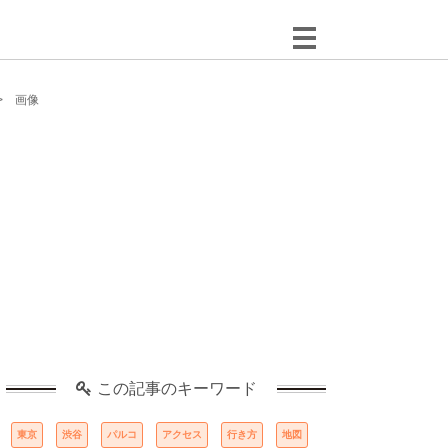
画像
この記事のキーワード
東京
渋谷
パルコ
アクセス
行き方
地図