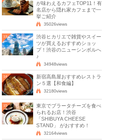
が味わえるカフェTOP11！有
名店から隠れ家カフェまで一
挙ご紹介
35026views
渋谷ヒカリエで雑貨やスイー
13
ツが買えるおすすめショッ
プ！渋谷のニューシンボルへ
♪
34948views
新宿高島屋おすすめレストラ
14
ン５選【和食編】
32180views
東京でブラータチーズを食べ
15
られるお店！渋谷
「SHIBUYA CHEESE
STAND」 がおすすめ！
32164views