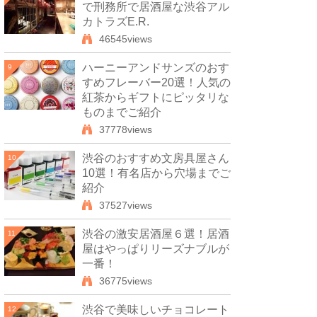
で刑務所で居酒屋な渋谷アル
カトラズE.R.
46545views
ハーニーアンドサンズのおす
9
すめフレーバー20選！人気の
紅茶からギフトにピッタリな
ものまでご紹介
37778views
渋谷のおすすめ文房具屋さん
10
10選！有名店から穴場までご
紹介
37527views
渋谷の激安居酒屋６選！居酒
11
屋はやっぱりリーズナブルが
一番！
36775views
渋谷で美味しいチョコレート
12