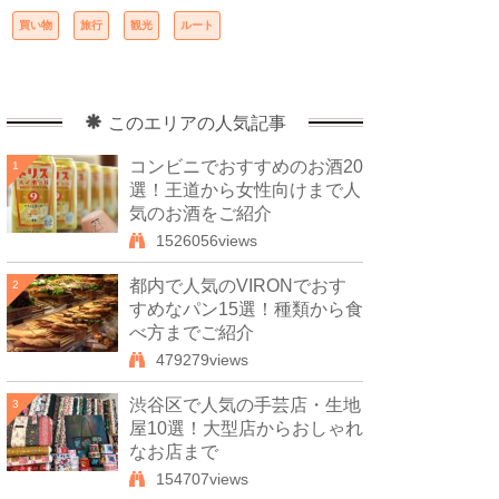
買い物
旅行
観光
ルート
このエリアの人気記事
コンビニでおすすめのお酒20
1
選！王道から女性向けまで人
気のお酒をご紹介
1526056views
都内で人気のVIRONでおす
2
すめなパン15選！種類から食
べ方までご紹介
479279views
渋谷区で人気の手芸店・生地
3
屋10選！大型店からおしゃれ
なお店まで
154707views