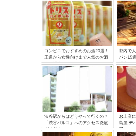
コンビニでおすすめのお酒20選！
都内で人
王道から女性向けまで人気のお酒
パン15
をご紹介
紹介
便利なコンビニでは、ビール・ワイン・
VIRON
ウイスキー・チューハイなど、様々な種
りながら
類のお酒が販売されています。ラインア
めるパン
ップが豊富なので、新発売のものや自分
おいしい
のお気に入りのお酒を見つけやすいのも
じめ、ク
コンビニの良さ。そこで今回は、コンビ
からデザ
ニで販売されているお酒の中からおすす
プも魅力で
めの商品をランキング形式でご紹介して
おすすめ
いきます。
渋谷駅からはどうやって行くの？
お土産に
「渋谷パルコ」へのアクセス徹底
島屋 デ
ガイド！
選