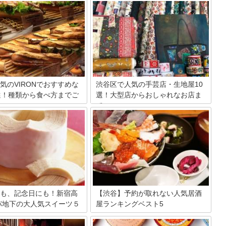
気のVIRONでおすすめな
渋谷区で人気の手芸店・生地屋10
選！種類から食べ方までご
選！大型店からおしゃれなお店ま
で
（ヴィロン）といえば、都内にあ
渋谷で手芸店をお探しですか？手作りヘ
おしゃれなパリの雰囲気を楽し
アアクセサリーや雑貨小物のハンドメイ
屋さん。パンの激戦区で「一番
ドで、おうち時間を充実させましょう。
！」との呼び声高いバゲットは
渋谷西武の中の大型手芸店から生地の安
ロワッサンなどの食事系のもの
い個性派店まで勢ぞろい。手作りマスク
ート系まで、豊富なラインアッ
だけでなく手作りアクセサリーや手作り
す。そこで今回は、VIRONで
バッグにも挑戦して末は手作り作家！？
でのパンを厳選してご紹介！
ハンドメイドを応援する渋谷の手芸店を
一挙大公開。
も、記念日にも！新宿高
【渋谷】予約が取れない人気居酒
パ地下の大人気スイーツ５
屋ランキングベスト5
東京観光で絶対に外せない渋谷！ショッ
ピングを楽しんだ後は、名物居酒屋で食