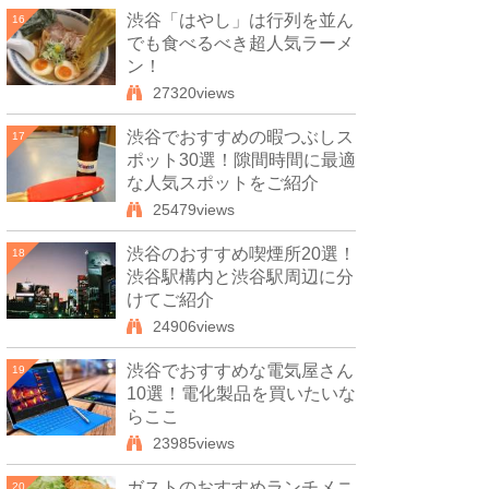
渋谷「はやし」は行列を並ん
16
でも食べるべき超人気ラーメ
ン！
27320views
渋谷でおすすめの暇つぶしス
17
ポット30選！隙間時間に最適
な人気スポットをご紹介
25479views
渋谷のおすすめ喫煙所20選！
18
渋谷駅構内と渋谷駅周辺に分
けてご紹介
24906views
渋谷でおすすめな電気屋さん
19
10選！電化製品を買いたいな
らここ
23985views
ガストのおすすめランチメニ
20