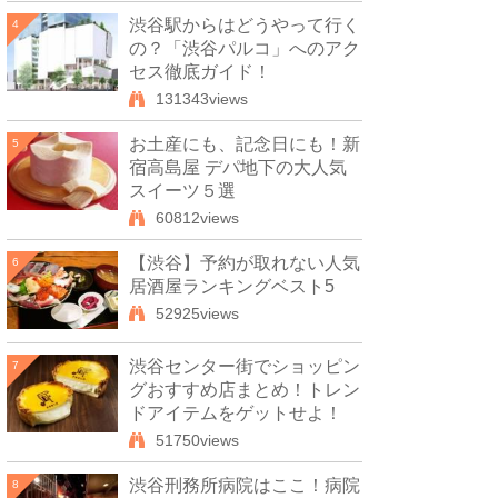
渋谷駅からはどうやって行く
4
の？「渋谷パルコ」へのアク
セス徹底ガイド！
131343views
お土産にも、記念日にも！新
5
宿高島屋 デパ地下の大人気
スイーツ５選
60812views
【渋谷】予約が取れない人気
6
居酒屋ランキングベスト5
52925views
渋谷センター街でショッピン
7
グおすすめ店まとめ！トレン
ドアイテムをゲットせよ！
51750views
渋谷刑務所病院はここ！病院
8