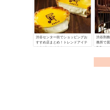
ファッションビルが立ち並ぶ渋谷エリア
デパ地下
で、40年以上の歴史を誇る老舗ファッシ
スイーツ
ョンビル「渋谷パルコ」。ショッピング
の商品や
に立ち寄りたい方は大勢いらっしゃるの
つい手が
ではないでしょうか？でも渋谷って本当
高島屋の
に道が入り組んでいて分かりづらいです
してみた
よね！ここでは、渋谷駅から渋谷パルコ
までの行き方をマップ付きで解説☆道の
ポイントを写真で紹介しているので絶対
渋谷センター街でショッピングお
渋谷刑務
に間違えませんよ♪それでは早速ご覧く
すすめ店まとめ！トレンドアイテ
務所で居
ださい☆
ムをゲットせよ！
E.R.
最新トレンド発信地のひとつである東
渋谷の道
京・渋谷。若者を中心とした流行りに敏
ズE.R.
感な人たちは、どこでショッピングやグ
店なんで
ルメを楽しんでいるのでしょうか。渋谷
飲食店と
に行ったらぜひ立ち寄りたい、今最もホ
いたいあ
ットなお店をご紹介します。
院も、ご
ジとはま
これがけ