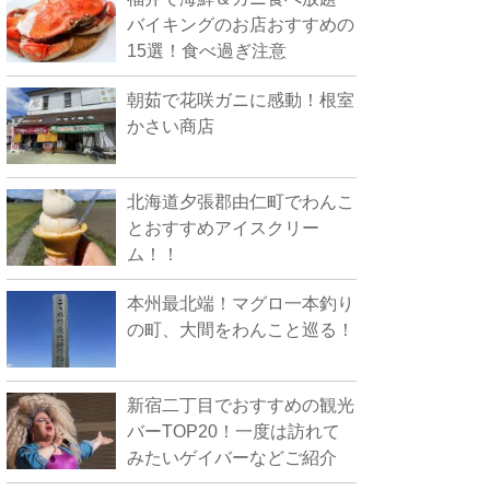
バイキングのお店おすすめの
15選！食べ過ぎ注意
朝茹で花咲ガニに感動！根室
かさい商店
北海道夕張郡由仁町でわんこ
とおすすめアイスクリー
ム！！
本州最北端！マグロ一本釣り
の町、大間をわんこと巡る！
新宿二丁目でおすすめの観光
バーTOP20！一度は訪れて
みたいゲイバーなどご紹介