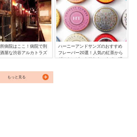
というと美味しそうな食べ物や
事しませんか？予約が取れない超人気居
などが沢山ありますよね。新作
酒屋から、海鮮料理をとてもリーズナブ
、季節の食べ物が多くて、つい
ルに味わえるカジュアル居酒屋、渋谷エ
出てしまいます。今回は、新宿
リアでとても貴重な大衆居酒屋の名店ま
デパ地下に標準を合わせて特集
でランキング形式でご紹介したいと思い
いと思います。
ます☆
所病院はここ！病院で刑
ハーニーアンドサンズのおすすめ
酒屋な渋谷アルカトラズ
フレーバー20選！人気の紅茶から
ギフトにピッタリなものまでご紹
介
玄坂にある居酒屋「アルカトラ
」。渋谷刑務所病院を標榜するお
一口飲むだけで、ラグジュアリーな気分
もっと見る
す。いやいや、刑務所も病院も
に浸れるのが、ニューヨーク発のハーニ
はかけ離れたふたつでしょとい
ーアンドサンズ。紅茶好きの方なら、一
なた！確かにそう。刑務所も病
度は飲んだことがあるという方も多いの
飯を食べるところというイメー
では？最高級の茶葉を使用した香り豊か
ったく合いませんよね。でも、
なフレーバーティーは、パッケージもお
っこうはまる楽しさなんです。
しゃれでギフトにおすすめ！今回は、人
気商品の中から20アイテムご紹介してい
きます。