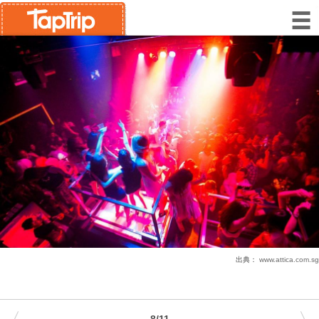
出典：
www.attica.com.sg