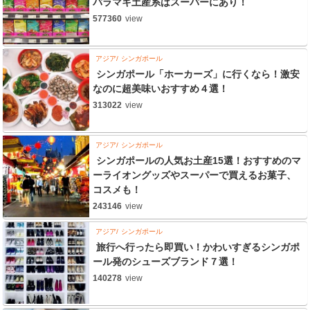
バラマキ土産系はスーパーにあり！
577360
view
アジア
シンガポール
シンガポール「ホーカーズ」に行くなら！激安
なのに超美味いおすすめ４選！
313022
view
アジア
シンガポール
シンガポールの人気お土産15選！おすすめのマ
ーライオングッズやスーパーで買えるお菓子、
コスメも！
243146
view
アジア
シンガポール
旅行へ行ったら即買い！かわいすぎるシンガポ
ール発のシューズブランド７選！
140278
view