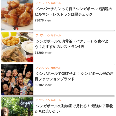
アジア
シンガポール
ペーパーチキンって何？シンガポールで話題の
ヒルマン・レストランは要チェック
73076
view
アジア
シンガポール
シンガポールで肉骨茶（バクテー）を食べよ
う！おすすめのレストラン4選
71290
view
アジア
シンガポール
シンガポールでGETせよ！ シンガポール発の注
目ファッションブランド
65302
view
アジア
シンガポール
シンガポールの動物園で見れる！ 最強レア動物
たちに会いたい