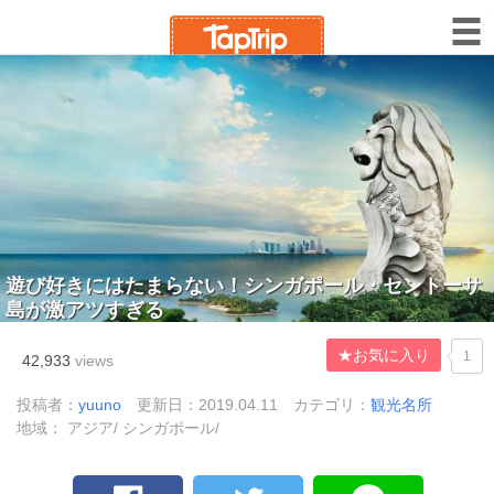
遊び好きにはたまらない！シンガポール・セントーサ
島が激アツすぎる
★お気に入り
1
42,933
views
投稿者：
yuuno
更新日：2019.04.11
カテゴリ：
観光名所
地域： アジア/ シンガポール/