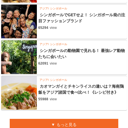
アジア
シンガポール
シンガポールでGETせよ！ シンガポール発の注
目ファッションブランド
65294
view
アジア
シンガポール
シンガポールの動物園で見れる！ 最強レア動物
たちに会いたい
62091
view
アジア
シンガポール
カオマンガイとチキンライスの違いは？海南鶏
飯をアジア諸国で食べ比べ！《レシピ付き》
55988
view
もっと見る