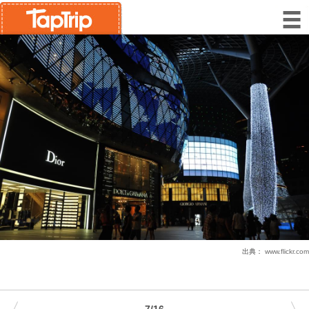
出典：
www.flickr.com
7/16