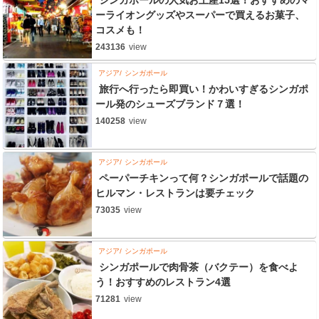
ーライオングッズやスーパーで買えるお菓子、
コスメも！
243136
view
アジア
シンガポール
旅行へ行ったら即買い！かわいすぎるシンガポ
ール発のシューズブランド７選！
140258
view
アジア
シンガポール
ペーパーチキンって何？シンガポールで話題の
ヒルマン・レストランは要チェック
73035
view
アジア
シンガポール
シンガポールで肉骨茶（バクテー）を食べよ
う！おすすめのレストラン4選
71281
view