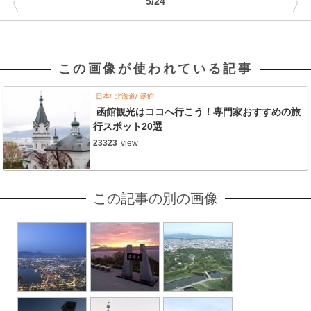
〈
〉
5/24
この画像が使われている記事
日本
北海道
函館
函館観光はココへ行こう！専門家おすすめの旅
行スポット20選
23323
view
この記事の別の画像