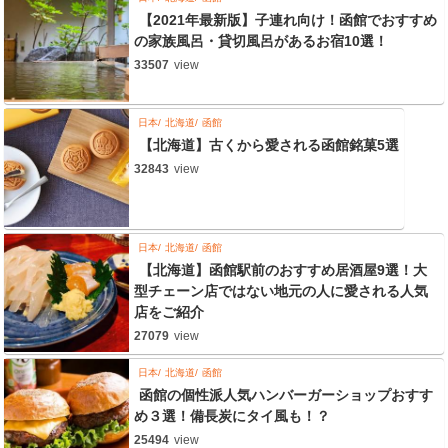
【2021年最新版】子連れ向け！函館でおすすめ
の家族風呂・貸切風呂があるお宿10選！
33507
view
日本
北海道
函館
【北海道】古くから愛される函館銘菓5選
32843
view
日本
北海道
函館
【北海道】函館駅前のおすすめ居酒屋9選！大
型チェーン店ではない地元の人に愛される人気
店をご紹介
27079
view
日本
北海道
函館
函館の個性派人気ハンバーガーショップおすす
め３選！備長炭にタイ風も！？
25494
view