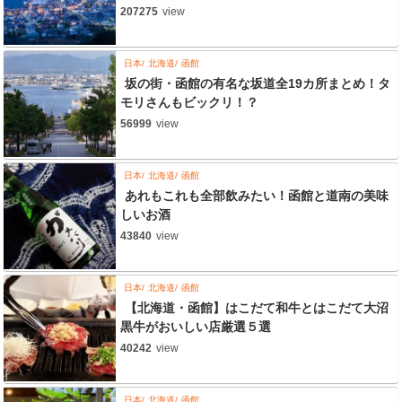
207275
view
日本
北海道
函館
坂の街・函館の有名な坂道全19カ所まとめ！タ
モリさんもビックリ！？
56999
view
日本
北海道
函館
あれもこれも全部飲みたい！函館と道南の美味
しいお酒
43840
view
日本
北海道
函館
【北海道・函館】はこだて和牛とはこだて大沼
黒牛がおいしい店厳選５選
40242
view
日本
北海道
函館