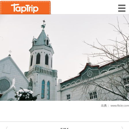
出典：
www.flickr.com