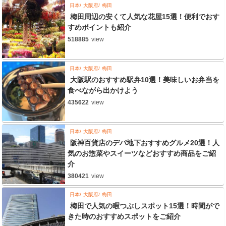
日本
大阪府
梅田
梅田周辺の安くて人気な花屋15選！便利でおす
すめポイントも紹介
518885
view
日本
大阪府
梅田
大阪駅のおすすめ駅弁10選！美味しいお弁当を
食べながら出かけよう
435622
view
日本
大阪府
梅田
阪神百貨店のデパ地下おすすめグルメ20選！人
気のお惣菜やスイーツなどおすすめ商品をご紹
介
380421
view
日本
大阪府
梅田
梅田で人気の暇つぶしスポット15選！時間がで
きた時のおすすめスポットをご紹介