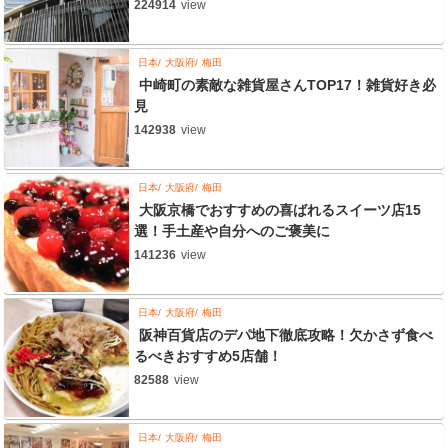
224914
view
日本
大阪府
梅田
中崎町の素敵な雑貨屋さんTOP17！雑貨好き必
見
142938
view
日本
大阪府
梅田
大阪京橋でおすすめの喜ばれるスイーツ店15
選！手土産や自分へのご褒美に
141236
view
日本
大阪府
梅田
阪神百貨店のデパ地下徹底攻略！欠かさず食べ
るべきおすすめ5店舗！
82588
view
日本
大阪府
梅田