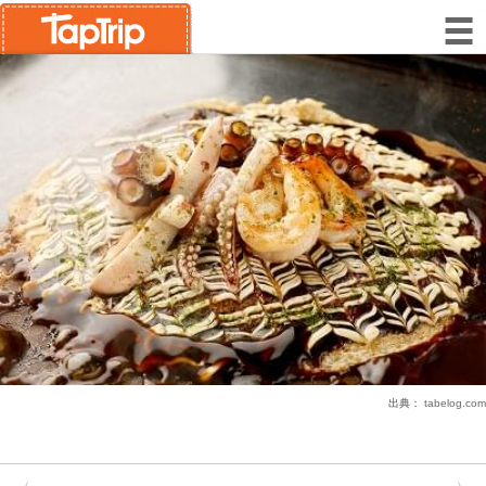
出典：
tabelog.com