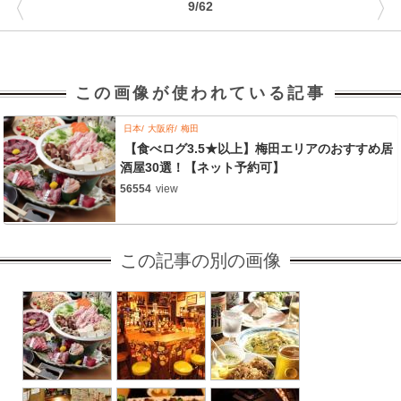
〈
〉
9/62
この画像が使われている記事
日本
大阪府
梅田
【食べログ3.5★以上】梅田エリアのおすすめ居
酒屋30選！【ネット予約可】
56554
view
この記事の別の画像