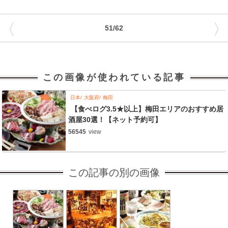
〈
〉
51/62
この画像が使われている記事
日本
大阪府
梅田
【食べログ3.5★以上】梅田エリアのおすすめ居
酒屋30選！【ネット予約可】
56545
view
この記事の別の画像