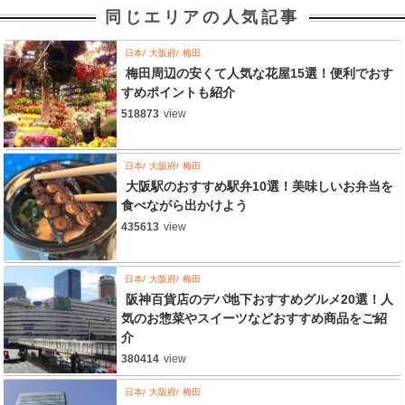
同じエリアの人気記事
日本
大阪府
梅田
梅田周辺の安くて人気な花屋15選！便利でおす
すめポイントも紹介
518873
view
日本
大阪府
梅田
大阪駅のおすすめ駅弁10選！美味しいお弁当を
食べながら出かけよう
435613
view
日本
大阪府
梅田
阪神百貨店のデパ地下おすすめグルメ20選！人
気のお惣菜やスイーツなどおすすめ商品をご紹
介
380414
view
日本
大阪府
梅田