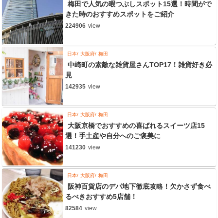
梅田で人気の暇つぶしスポット15選！時間がで
きた時のおすすめスポットをご紹介
224906
view
日本
大阪府
梅田
中崎町の素敵な雑貨屋さんTOP17！雑貨好き必
見
142935
view
日本
大阪府
梅田
大阪京橋でおすすめの喜ばれるスイーツ店15
選！手土産や自分へのご褒美に
141230
view
日本
大阪府
梅田
阪神百貨店のデパ地下徹底攻略！欠かさず食べ
るべきおすすめ5店舗！
82584
view