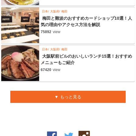
日本
大阪府
梅田
梅田と難波のおすすめカードショップ10選！人
気の理由やアクセス方法を解説
75892
view
日本
大阪府
梅田
大阪駅前ビルのおいしいランチ15選！おすすめ
メニューもご紹介
67420
view
もっと見る