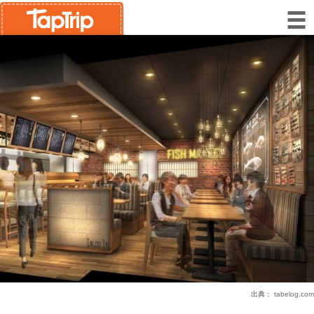
出典：
tabelog.com