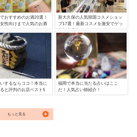
る、札幌で買える最新お土産情
介します。
でおすすめのお酒20選！
新大久保の人気韓国コスメショッ
女性向けまで人気のお酒
プ17選！最新コスメを激安でゲッ
トしよう！
ンビニでは、ビール・ワイン・
日本国内でも韓流文化の根強い町・新大
ー・チューハイなど、様々な種
久保。その中には韓流コスメショップが
が販売されています。ラインア
多いのも有名です。安くて種類も豊富な
富なので、新発売のものや自分
韓流コスメは日本人にも大人気。今回は
入りのお酒を見つけやすいのも
そんな新大久保の人気韓国コスメショッ
の良さ。そこで今回は、コンビ
プを17店厳選紹介します。
されているお酒の中からおすす
をランキング形式でご紹介して
。
いするならココ！本当に
福岡で本当に当たる占いはここ
ると評判のお店ベスト5
だ！人気占い師紹介！
みんな占いって好きですよね？悩んだ時
や気になることがある時つい頼りたくな
区京都！本当によく当たると評
りますよね！占い師のところへ行ってみ
で人生相談したいという人にお
たことはありますか？実際にあって話し
もっと見る
お店をご紹介します。どのお店
てズバッと当てられたりするとビックリ
で大評判。あなたの人生の迷い
しますよね。でも当たる占い師ってわか
と解決間違いなし！
りませんよね？そんな方のためにみんな
の口コミや体験談を調べ、厳選してオス