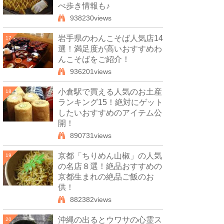
べ歩き情報も♪
938230views
岩手県のわんこそば人気店14
17
選！満足度が高いおすすめわ
んこそばをご紹介！
936201views
小倉駅で買える人気のお土産
18
ランキング15！絶対にゲット
したいおすすめのアイテム公
開！
890731views
京都「ちりめん山椒」の人気
19
の名店８選！絶品おすすめの
京都生まれの絶品ご飯のお
供！
882382views
沖縄の出るとウワサの心霊ス
20