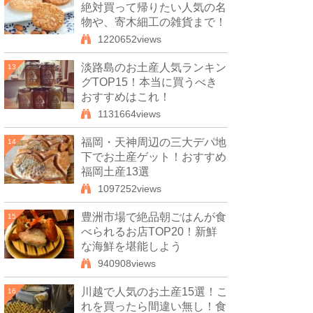
絶対買って帰りたい人気の名
物や、寄木細工の雑貨まで！
1220652views
淡路島のお土産人気ランキン
13
グTOP15！本当に買うべき
おすすめはこれ！
1131664views
福岡・天神周辺の三大デパ地
14
下でお土産ゲット！おすすめ
福岡土産13選
1097252views
豊洲市場で絶品朝ごはんが食
15
べられるお店TOP20！新鮮
な海鮮を堪能しよう
940908views
川越で人気のお土産15選！こ
16
れを買ったら間違い無し！食