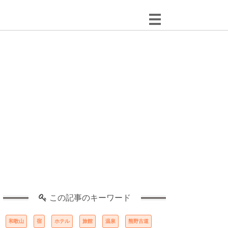
この記事のキーワード
和歌山
宿
ホテル
旅館
温泉
熊野古道