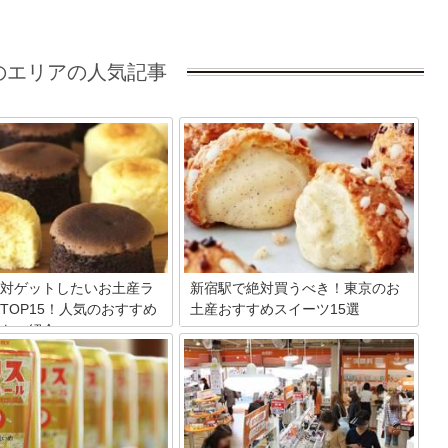
のエリアの人気記事
対ゲットしたいお土産ラ
新宿駅で絶対買うべき！東京のお
TOP15！人気のおすすめ
土産おすすめスイーツ15選
をご紹介
新宿駅といえば日本一利用者の多い駅で
す。当然そんな駅の中に、お土産屋さん
美味しい食べ物が豊富に揃って
は数知れず。その中でも駅周辺で買うこ
札幌は北海道一大きい都市。観
とができる特におすすめなお土産屋さん
ても人気が高く、お土産屋さん
を15店舗ご紹介します。東京土産の参考
ります。実際に行くと何を買え
にしていただければと思います。
か悩んでしまうことも…。今回
ツからお酒まで、地元の知る人