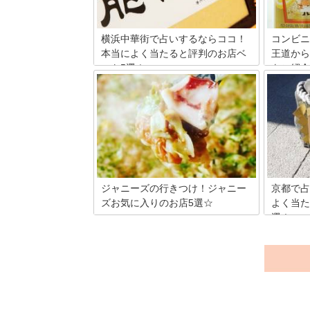
焼肉チェーン店を10カ所厳選し、分かり
のみぞ知
やすいランキング形式でご紹介いたしま
報をご紹
す。
横浜中華街で占いするならココ！
コンビニ
本当によく当たると評判のお店ベ
王道から
スト5選！
をご紹介
一年中多くの人で賑わう横浜中華街には
便利なコ
たくさんの占いの館があります。中華圏
ウイスキ
では古くから占いや風水が生活に根付い
類のお酒
ているというだけあって、やっぱりここ
ップが豊
は激戦区！「占いに興味はあるけれど、
のお気に
どこに行ったらいいのかわからない」と
コンビニ
いう人のために、人気の占いの館5店を
ニで販売
ピックアップしてご紹介します！
めの商品
いきます
ジャニーズの行きつけ！ジャニー
京都で占
ズお気に入りのお店5選☆
よく当た
選！
今をときめくアイドルたちが通う、お気
に入りのお店って気になりませんか？も
占い激戦
ちろん味も美味しい名店ぞろい。今回は
判のお店
ジャニーズメンバーの通う行きつけ店を
すすめの
厳選して5店紹介します。運が良ければ
も口コミ
好きなアイドルに会えるかも！？
もスパッ