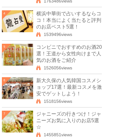
1763486views
横浜中華街で占いするならコ
4
コ！本当によく当たると評判
のお店ベスト5選！
1539496views
コンビニでおすすめのお酒20
5
選！王道から女性向けまで人
気のお酒をご紹介
1526056views
新大久保の人気韓国コスメシ
6
ョップ17選！最新コスメを激
安でゲットしよう！
1518156views
ジャニーズの行きつけ！ジャ
7
ニーズお気に入りのお店5選
☆
1455851views