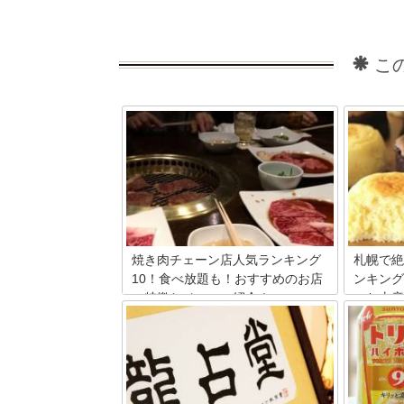
こ
焼き肉チェーン店人気ランキング
札幌で絶
10！食べ放題も！おすすめのお店
ンキング
の特徴とメニュー紹介！
のお土産
焼肉チェーン店は、全国各地に数多くあ
北海道は
ります。それぞれのお店には個性があり
います。
ます。食べ放題もしくはコースの焼き肉
光地とし
を出しているお店が多く、ランチタイム
も多数あ
にお得なメニューを出しているお店も多
ばいいの
いでしょう。おいしい焼肉が食べられる
はスイー