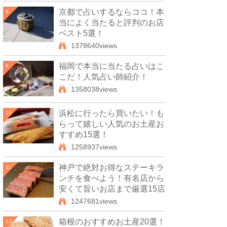
京都で占いするならココ！本
8
当によく当たると評判のお店
ベスト5選！
1378640views
福岡で本当に当たる占いはこ
9
こだ！人気占い師紹介！
1358038views
浜松に行ったら買いたい！も
10
らって嬉しい人気のお土産お
すすめ15選！
1258937views
神戸で絶対お得なステーキラ
11
ンチを食べよう！有名店から
安くて旨いお店まで厳選15店
1247681views
箱根のおすすめお土産20選！
12