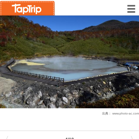
出典：
www.photo-ac.com