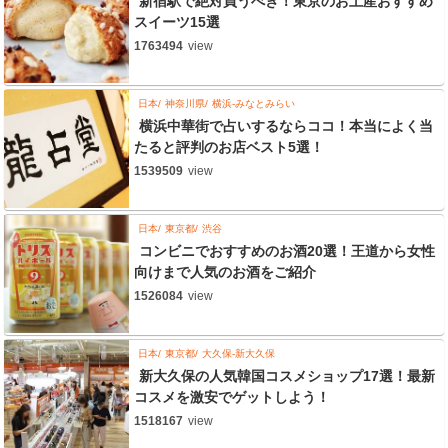
新宿駅で絶対買うべき！東京のお土産おすすめ
スイーツ15選
1763494
view
日本
神奈川県
横浜-みなとみらい
横浜中華街で占いするならココ！本当によく当
たると評判のお店ベスト5選！
1539509
view
日本
東京都
渋谷
コンビニでおすすめのお酒20選！王道から女性
向けまで人気のお酒をご紹介
1526084
view
日本
東京都
大久保-新大久保
新大久保の人気韓国コスメショップ17選！最新
コスメを激安でゲットしよう！
1518167
view