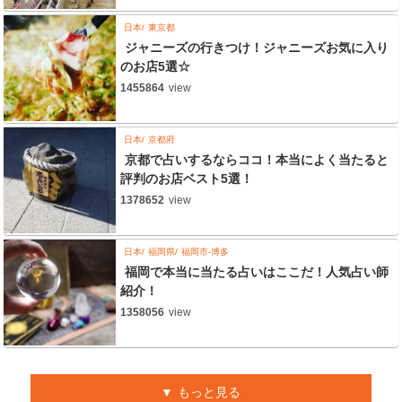
日本
東京都
ジャニーズの行きつけ！ジャニーズお気に入り
のお店5選☆
1455864
view
日本
京都府
京都で占いするならココ！本当によく当たると
評判のお店ベスト5選！
1378652
view
日本
福岡県
福岡市-博多
福岡で本当に当たる占いはここだ！人気占い師
紹介！
1358056
view
もっと見る