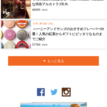
な渋谷アルカトラズE.R.
46555
view
日本
東京都
渋谷
ハーニーアンドサンズのおすすめフレーバー20
選！人気の紅茶からギフトにピッタリなものま
でご紹介
37784
view
もっと見る