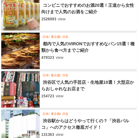
コンビニでおすすめのお酒20選！王道から女性
向けまで人気のお酒をご紹介
1526093
view
日本
東京都
渋谷
都内で人気のVIRONでおすすめなパン15選！種
類から食べ方までご紹介
479323
view
日本
東京都
渋谷
渋谷区で人気の手芸店・生地屋10選！大型店か
らおしゃれなお店まで
154723
view
日本
東京都
渋谷
渋谷駅からはどうやって行くの？「渋谷パル
コ」へのアクセス徹底ガイド！
131363
view