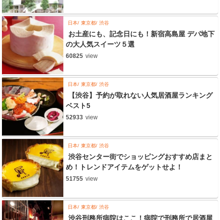
日本
東京都
渋谷
お土産にも、記念日にも！新宿高島屋 デパ地下
の大人気スイーツ５選
60825
view
日本
東京都
渋谷
【渋谷】予約が取れない人気居酒屋ランキング
ベスト5
52933
view
日本
東京都
渋谷
渋谷センター街でショッピングおすすめ店まと
め！トレンドアイテムをゲットせよ！
51755
view
日本
東京都
渋谷
渋谷刑務所病院はここ！病院で刑務所で居酒屋