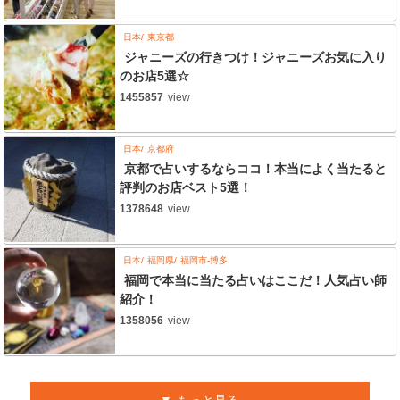
日本
東京都
ジャニーズの行きつけ！ジャニーズお気に入り
のお店5選☆
1455857
view
日本
京都府
京都で占いするならココ！本当によく当たると
評判のお店ベスト5選！
1378648
view
日本
福岡県
福岡市-博多
福岡で本当に当たる占いはここだ！人気占い師
紹介！
1358056
view