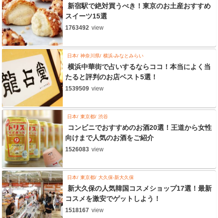
新宿駅で絶対買うべき！東京のお土産おすすめ
スイーツ15選
1763492
view
日本
神奈川県
横浜-みなとみらい
横浜中華街で占いするならココ！本当によく当
たると評判のお店ベスト5選！
1539509
view
日本
東京都
渋谷
コンビニでおすすめのお酒20選！王道から女性
向けまで人気のお酒をご紹介
1526083
view
日本
東京都
大久保-新大久保
新大久保の人気韓国コスメショップ17選！最新
コスメを激安でゲットしよう！
1518167
view