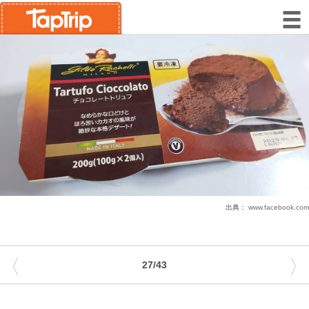
出典：
www.facebook.com
〈
〉
27/43