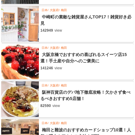
日本
大阪府
梅田
中崎町の素敵な雑貨屋さんTOP17！雑貨好き必
見
142949
view
日本
大阪府
梅田
大阪京橋でおすすめの喜ばれるスイーツ店15
選！手土産や自分へのご褒美に
141246
view
日本
大阪府
梅田
阪神百貨店のデパ地下徹底攻略！欠かさず食べ
るべきおすすめ5店舗！
82590
view
日本
大阪府
梅田
梅田と難波のおすすめカードショップ10選！人