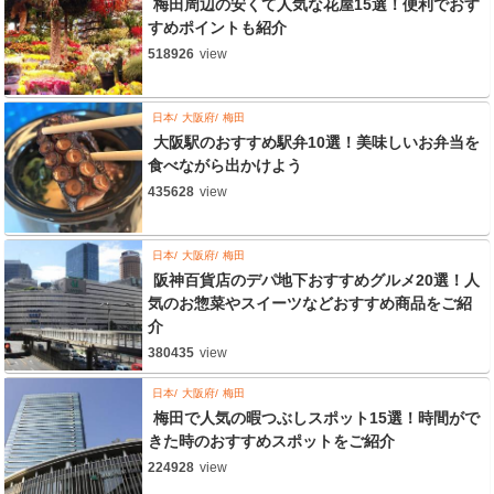
梅田周辺の安くて人気な花屋15選！便利でおす
すめポイントも紹介
518926
view
日本
大阪府
梅田
大阪駅のおすすめ駅弁10選！美味しいお弁当を
食べながら出かけよう
435628
view
日本
大阪府
梅田
阪神百貨店のデパ地下おすすめグルメ20選！人
気のお惣菜やスイーツなどおすすめ商品をご紹
介
380435
view
日本
大阪府
梅田
梅田で人気の暇つぶしスポット15選！時間がで
きた時のおすすめスポットをご紹介
224928
view